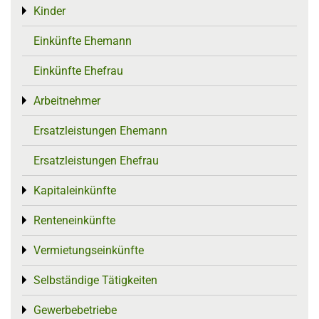
Kinder
Toggle menu
Einkünfte Ehemann
Einkünfte Ehefrau
Arbeitnehmer
Toggle menu
Ersatzleistungen Ehemann
Ersatzleistungen Ehefrau
Kapitaleinkünfte
Toggle menu
Renteneinkünfte
Toggle menu
Vermietungseinkünfte
Toggle menu
Selbständige Tätigkeiten
Toggle menu
Gewerbebetriebe
Toggle menu