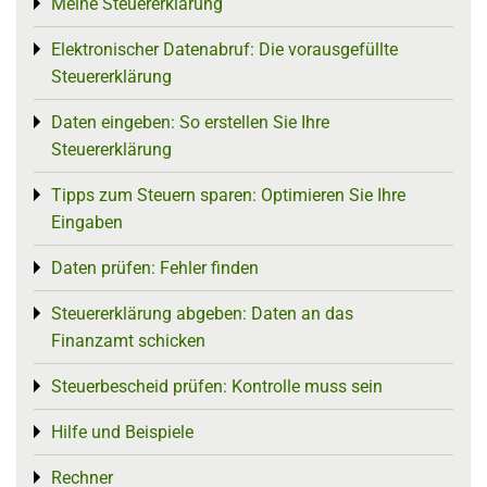
Meine Steuererklärung
Toggle menu
Elektronischer Datenabruf: Die vorausgefüllte
Toggle menu
Steuererklärung
Daten eingeben: So erstellen Sie Ihre
Toggle menu
Steuererklärung
Tipps zum Steuern sparen: Optimieren Sie Ihre
Toggle menu
Eingaben
Daten prüfen: Fehler finden
Toggle menu
Steuererklärung abgeben: Daten an das
Toggle menu
Finanzamt schicken
Steuerbescheid prüfen: Kontrolle muss sein
Toggle menu
Hilfe und Beispiele
Toggle menu
Rechner
Toggle menu