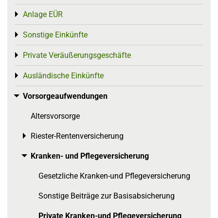
Anlage EÜR
Toggle menu
Sonstige Einkünfte
Toggle menu
Private Veräußerungsgeschäfte
Toggle menu
Ausländische Einkünfte
Toggle menu
Vorsorgeaufwendungen
Toggle menu
Altersvorsorge
Riester-Rentenversicherung
Toggle menu
Kranken- und Pflegeversicherung
Toggle menu
Gesetzliche Kranken-und Pflegeversicherung
Sonstige Beiträge zur Basisabsicherung
Private Kranken-und Pflegeversicherung