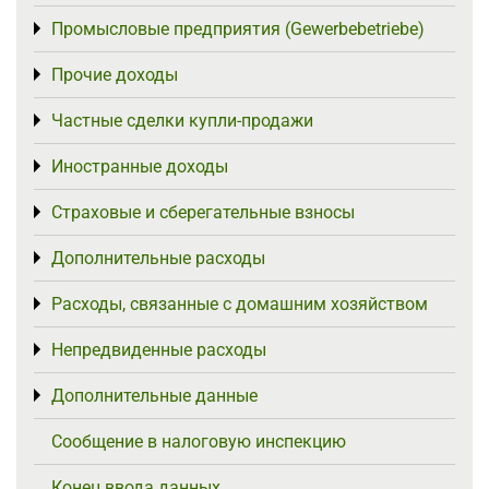
Промысловые предприятия (Gewerbebetriebe)
Toggle menu
Прочие доходы
Toggle menu
Частные сделки купли-продажи
Toggle menu
Иностранные доходы
Toggle menu
Страховые и сберегательные взносы
Toggle menu
Дополнительные расходы
Toggle menu
Расходы, связанные с домашним хозяйством
Toggle menu
Непредвиденные расходы
Toggle menu
Дополнительные данные
Toggle menu
Сообщение в налоговую инспекцию
Конец ввода данных