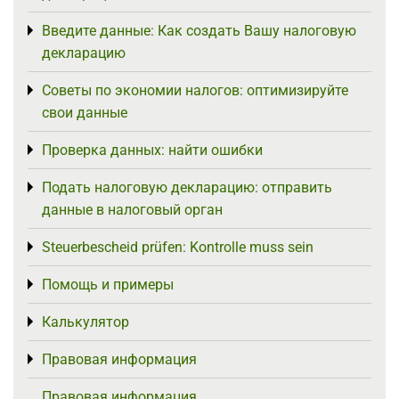
Введите данные: Как создать Вашу налоговую
Toggle menu
декларацию
Советы по экономии налогов: оптимизируйте
Toggle menu
свои данные
Проверка данных: найти ошибки
Toggle menu
Подать налоговую декларацию: отправить
Toggle menu
данные в налоговый орган
Steuerbescheid prüfen: Kontrolle muss sein
Toggle menu
Помощь и примеры
Toggle menu
Калькулятор
Toggle menu
Правовая информация
Toggle menu
Правовая информация