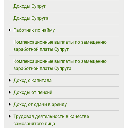
Доходы Супруг
Доходы Супруга
Работник по найму
Toggle menu
Компенсационные выплаты по замещению
заработной платы Супруг
Компенсационные выплаты по замещению
заработной платы Супруга
Доход с капитала
Toggle menu
Доходы от пенсий
Toggle menu
Доход от сдачи в аренду
Toggle menu
Трудовая деятельность в качестве
Toggle menu
самозанятого лица