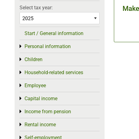
Select tax year:
Make 
Start / General information
Personal information
Toggle menu
Children
Toggle menu
Household-related services
Toggle menu
Employee
Toggle menu
Capital income
Toggle menu
Income from pension
Toggle menu
Rental income
Toggle menu
Self-employment
Toggle menu