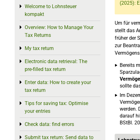
(2025): E
Welcome to Lohnsteuer
Toggle menu
kompakt
Um für ver
Overview: How to Manage Your
Toggle menu
stellt das 
Tax Returns
früher der 
zur Beantra
My tax return
Toggle menu
Vermögensb
Electronic data retrieval: The
Toggle menu
Bereits 
pre-filled tax return
Sparzulag
Vermöge
Enter data: How to create your
Toggle menu
sollte d
tax return
Im Dezem
Vermögen
Tips for saving tax: Optimise
Toggle menu
werden. D
your entries
darauf hi
BStBl. 20
Check data: find errors
Toggle menu
Submit tax return: Send data to
Toggle menu