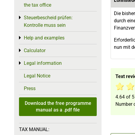
Lohnsteu
the tax office
Die bishe
Steuerbescheid prüfen:
Toggle menu
durch ein
Kontrolle muss sein
Finanzver
Help and examples
Toggle menu
Erforderl
nun mit d
Calculator
Toggle menu
Legal information
Toggle menu
Legal Notice
Text rev
Press
4.64
of
5
Download the free programme
Number o
manual as a .pdf file
TAX MANUAL: