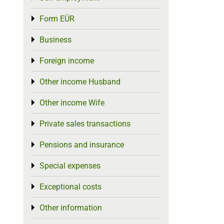
Form EÜR
Toggle menu
Business
Toggle menu
Foreign income
Toggle menu
Other income Husband
Toggle menu
Other income Wife
Toggle menu
Private sales transactions
Toggle menu
Pensions and insurance
Toggle menu
Special expenses
Toggle menu
Exceptional costs
Toggle menu
Other information
Toggle menu