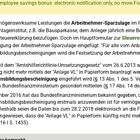
mployee savings bonus: electronic notification only, no more F
mögenswirksame Leistungen die
Arbeitnehmer-Sparzulage
im 
Anlageinstitut, z.B. die Bausparkasse, dem Anleger jährlich ein
Steuererklärung beizufügen. Doch im Hauptformular zur
Steuere
gung der Arbeitnehmer-Sparzulage eingefügt: "Für alle vom Anbi
ildungsbescheinigungen wird die Festsetzung der Arbeitnehmer
mit dem "Amtshilferichtlinie-Umsetzungsgesetz" vom 26.6.2013 w
 nicht mehr mittels der "Anlage VL" in Papierform beantragt we
nsbildungsbescheinigung
eingeführt wird (§ 13 Abs. 1 des 5. 
as Bundesfinanzministerium gesondert mitteilen (§ 17 Abs. 14 d
ber 2016 hat das Bundesfinanzministerium bekannt gegeben, da
sbildungsbescheinigung erstmals anzuwenden ist für vermöge
eshalb seien die Daten bis zum 28.2.2018 elektronisch an die F
ngewiesen, dass die "Anlage VL" in Papierform künftig nicht meh
16 I S. 1435).