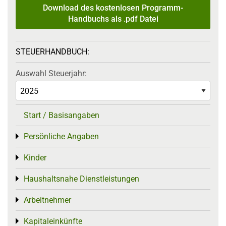
Download des kostenlosen Programm-
Handbuchs als .pdf Datei
STEUERHANDBUCH:
Auswahl Steuerjahr:
Start / Basisangaben
Persönliche Angaben
Toggle menu
Kinder
Toggle menu
Haushaltsnahe Dienstleistungen
Toggle menu
Arbeitnehmer
Toggle menu
Kapitaleinkünfte
Toggle menu