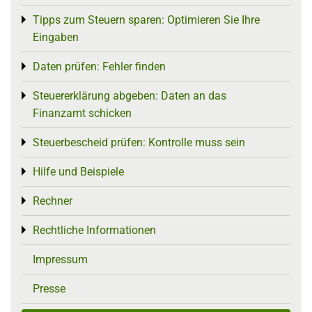
Tipps zum Steuern sparen: Optimieren Sie Ihre
Toggle menu
Eingaben
Daten prüfen: Fehler finden
Toggle menu
Steuererklärung abgeben: Daten an das
Toggle menu
Finanzamt schicken
Steuerbescheid prüfen: Kontrolle muss sein
Toggle menu
Hilfe und Beispiele
Toggle menu
Rechner
Toggle menu
Rechtliche Informationen
Toggle menu
Impressum
Presse