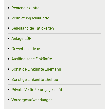
Renteneinkünfte
Toggle menu
Vermietungseinkünfte
Toggle menu
Selbständige Tätigkeiten
Toggle menu
Anlage EÜR
Toggle menu
Gewerbebetriebe
Toggle menu
Ausländische Einkünfte
Toggle menu
Sonstige Einkünfte Ehemann
Toggle menu
Sonstige Einkünfte Ehefrau
Toggle menu
Private Veräußerungsgeschäfte
Toggle menu
Vorsorgeaufwendungen
Toggle menu