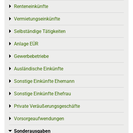
Renteneinkünfte
Toggle menu
Vermietungseinkünfte
Toggle menu
Selbständige Tätigkeiten
Toggle menu
Anlage EÜR
Toggle menu
Gewerbebetriebe
Toggle menu
Ausländische Einkünfte
Toggle menu
Sonstige Einkünfte Ehemann
Toggle menu
Sonstige Einkünfte Ehefrau
Toggle menu
Private Veräußerungsgeschäfte
Toggle menu
Vorsorgeaufwendungen
Toggle menu
Sonderausgaben
Toggle menu