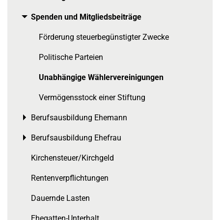
Spenden und Mitgliedsbeiträge
Toggle menu
Förderung steuerbegünstigter Zwecke
Politische Parteien
Unabhängige Wählervereinigungen
Vermögensstock einer Stiftung
Berufsausbildung Ehemann
Toggle menu
Berufsausbildung Ehefrau
Toggle menu
Kirchensteuer/Kirchgeld
Rentenverpflichtungen
Dauernde Lasten
Ehegatten-Unterhalt