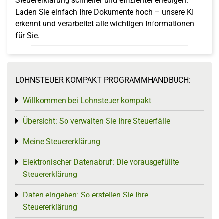
Steuererklärung schneller und effizienter erledigen.
Laden Sie einfach Ihre Dokumente hoch – unsere KI
erkennt und verarbeitet alle wichtigen Informationen
für Sie.
LOHNSTEUER KOMPAKT PROGRAMMHANDBUCH:
Willkommen bei Lohnsteuer kompakt
Toggle menu
Übersicht: So verwalten Sie Ihre Steuerfälle
Toggle menu
Meine Steuererklärung
Toggle menu
Elektronischer Datenabruf: Die vorausgefüllte
Toggle menu
Steuererklärung
Daten eingeben: So erstellen Sie Ihre
Toggle menu
Steuererklärung