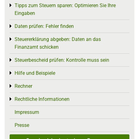
Tipps zum Steuern sparen: Optimieren Sie Ihre
Toggle menu
Eingaben
Daten prüfen: Fehler finden
Toggle menu
Steuererklärung abgeben: Daten an das
Toggle menu
Finanzamt schicken
Steuerbescheid prüfen: Kontrolle muss sein
Toggle menu
Hilfe und Beispiele
Toggle menu
Rechner
Toggle menu
Rechtliche Informationen
Toggle menu
Impressum
Presse