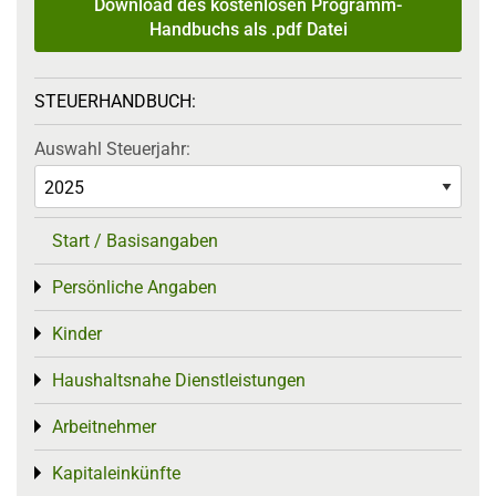
Download des kostenlosen Programm-
Handbuchs als .pdf Datei
STEUERHANDBUCH:
Auswahl Steuerjahr:
Start / Basisangaben
Persönliche Angaben
Toggle menu
Kinder
Toggle menu
Haushaltsnahe Dienstleistungen
Toggle menu
Arbeitnehmer
Toggle menu
Kapitaleinkünfte
Toggle menu