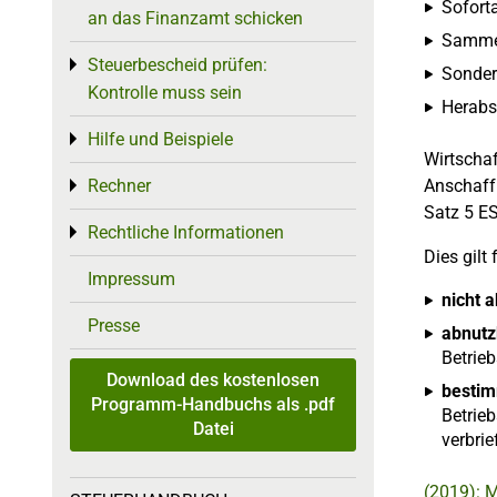
Soforta
an das Finanzamt schicken
Sammel
Steuerbescheid prüfen:
Toggle menu
Sonder
Kontrolle muss sein
Herabs
Hilfe und Beispiele
Toggle menu
Wirtschaf
Rechner
Anschaff
Toggle menu
Satz 5 ES
Rechtliche Informationen
Toggle menu
Dies gilt 
Impressum
nicht 
Presse
abnutz
Betrie
Download des kostenlosen
bestim
Programm-Handbuchs als .pdf
Betrieb
Datei
verbri
(2019): 