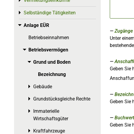
Vermietungseinkünfte
Toggle menu
Selbständige Tätigkeiten
Toggle menu
Anlage EÜR
Toggle menu
Zugänge
Betriebseinnahmen
Unter eine
bestehenden
Betriebsvermögen
Toggle menu
Anschaff
Grund und Boden
Toggle menu
Geben Sie h
Bezeichnung
Anschaffung
Gebäude
Toggle menu
Bezeich
Grundstücksgleiche Rechte
Toggle menu
Geben Sie h
Immaterielle
Toggle menu
Buchwert
Wirtschaftsgüter
Geben Sie 
Kraftfahrzeuge
Toggle menu