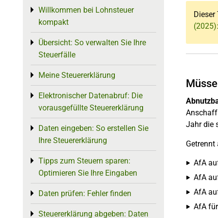
Willkommen bei Lohnsteuer
Toggle menu
Dieser 
kompakt
(2025)
Übersicht: So verwalten Sie Ihre
Toggle menu
Steuerfälle
Meine Steuererklärung
Toggle menu
Müssen
Elektronischer Datenabruf: Die
Toggle menu
Abnutzba
vorausgefüllte Steuererklärung
Anschaffu
Jahr die 
Daten eingeben: So erstellen Sie
Toggle menu
Ihre Steuererklärung
Getrennt
Tipps zum Steuern sparen:
Toggle menu
AfA au
Optimieren Sie Ihre Eingaben
AfA auf
AfA au
Daten prüfen: Fehler finden
Toggle menu
AfA fü
Steuererklärung abgeben: Daten
Toggle menu