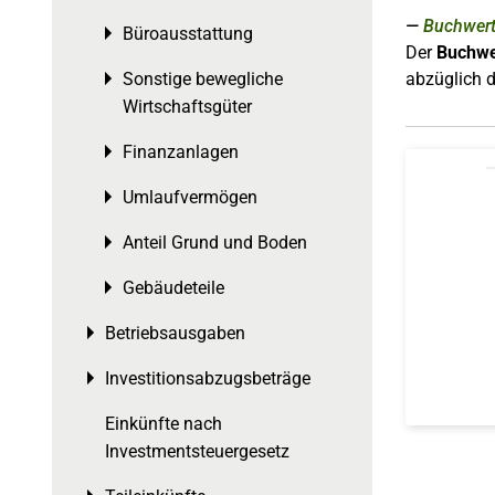
Buchwert
Büroausstattung
Toggle menu
Der
Buchwe
abzüglich 
Sonstige bewegliche
Toggle menu
Wirtschaftsgüter
Finanzanlagen
Toggle menu
Umlaufvermögen
Toggle menu
Anteil Grund und Boden
Toggle menu
Gebäudeteile
Toggle menu
Betriebsausgaben
Toggle menu
Investitionsabzugsbeträge
Toggle menu
Einkünfte nach
Investmentsteuergesetz