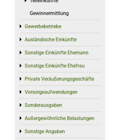
Teileinkünfte
Toggle menu
Gewinnermittlung
Gewerbebetriebe
Toggle menu
Ausländische Einkünfte
Toggle menu
Sonstige Einkünfte Ehemann
Toggle menu
Sonstige Einkünfte Ehefrau
Toggle menu
Private Veräußerungsgeschäfte
Toggle menu
Vorsorgeaufwendungen
Toggle menu
Sonderausgaben
Toggle menu
Außergewöhnliche Belastungen
Toggle menu
Sonstige Angaben
Toggle menu