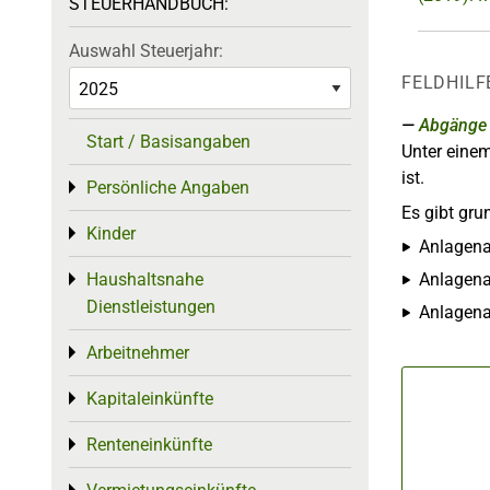
STEUERHANDBUCH:
Auswahl Steuerjahr:
FELDHILF
Abgänge
Start / Basisangaben
Unter eine
ist.
Persönliche Angaben
Toggle menu
Es gibt gru
Kinder
Toggle menu
Anlagena
Haushaltsnahe
Anlagenab
Toggle menu
Dienstleistungen
Anlagena
Arbeitnehmer
Toggle menu
Kapitaleinkünfte
Toggle menu
Renteneinkünfte
Toggle menu