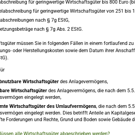
bschreibung für geringwertige Wirtschaftsgüter bis 800 Euro (bi
abschreibung für geringwertige Wirtschaftsgüter von 251 bis 1
abschreibungen nach § 7g EStG,
etzungsbeträge nach § 7g Abs. 2 EStG.
tsgüter müssen Sie in folgenden Fällen in einem fortlaufend z
ungs- oder Herstellungskosten sowie dem Datum ihrer Anschaffu
tG).
für
abnutzbare Wirtschaftsgüter
des Anlagevermögens,
bare Wirtschaftsgüter
des Anlagevermögens, die nach dem 5.5.2
bsvermögen eingelegt werden,
mte Wirtschaftsgüter des Umlaufvermögens
, die nach dem 5.5
svermögen eingelegt werden. Dies betrifft Anteile an Kapitalges
efte Forderungen und Rechte, Grund und Boden sowie Gebäude 
Müssen alle Wirtschaftsgüter abgeschrieben werden?