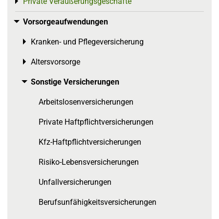
Private Veräußerungsgeschäfte
Toggle menu
Vorsorgeaufwendungen
Toggle menu
Kranken- und Pflegeversicherung
Toggle menu
Altersvorsorge
Toggle menu
Sonstige Versicherungen
Toggle menu
Arbeitslosenversicherungen
Private Haftpflichtversicherungen
Kfz-Haftpflichtversicherungen
Risiko-Lebensversicherungen
Unfallversicherungen
Berufsunfähigkeitsversicherungen