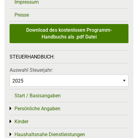
Impressum
Presse
Download des kostenlosen Programm-
Handbuchs als .pdf Datei
STEUERHANDBUCH:
Auswahl Steuerjahr:
Start / Basisangaben
Persönliche Angaben
Toggle menu
Kinder
Toggle menu
Haushaltsnahe Dienstleistungen
Toggle menu