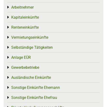
Arbeitnehmer
Toggle menu
Kapitaleinkünfte
Toggle menu
Renteneinkünfte
Toggle menu
Vermietungseinkünfte
Toggle menu
Selbständige Tätigkeiten
Toggle menu
Anlage EÜR
Toggle menu
Gewerbebetriebe
Toggle menu
Ausländische Einkünfte
Toggle menu
Sonstige Einkünfte Ehemann
Toggle menu
Sonstige Einkünfte Ehefrau
Toggle menu