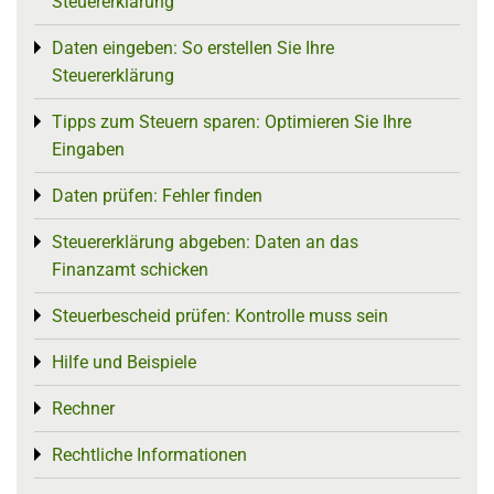
Steuererklärung
Daten eingeben: So erstellen Sie Ihre
Toggle menu
Steuererklärung
Tipps zum Steuern sparen: Optimieren Sie Ihre
Toggle menu
Eingaben
Daten prüfen: Fehler finden
Toggle menu
Steuererklärung abgeben: Daten an das
Toggle menu
Finanzamt schicken
Steuerbescheid prüfen: Kontrolle muss sein
Toggle menu
Hilfe und Beispiele
Toggle menu
Rechner
Toggle menu
Rechtliche Informationen
Toggle menu