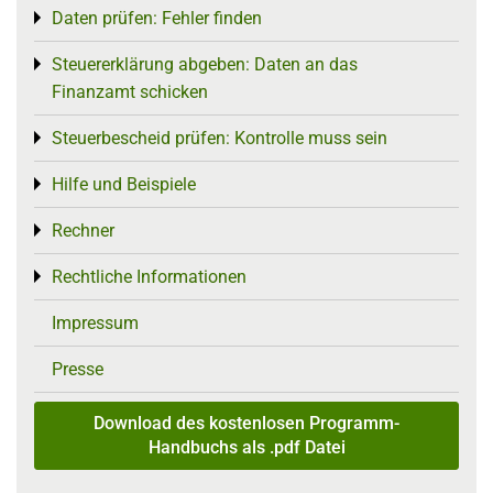
Daten prüfen: Fehler finden
Toggle menu
Steuererklärung abgeben: Daten an das
Toggle menu
Finanzamt schicken
Steuerbescheid prüfen: Kontrolle muss sein
Toggle menu
Hilfe und Beispiele
Toggle menu
Rechner
Toggle menu
Rechtliche Informationen
Toggle menu
Impressum
Presse
Download des kostenlosen Programm-
Handbuchs als .pdf Datei