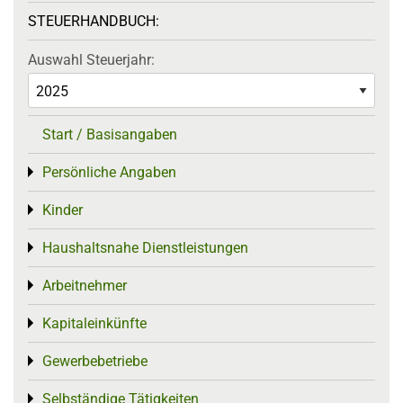
STEUERHANDBUCH:
Auswahl Steuerjahr:
Start / Basisangaben
Persönliche Angaben
Toggle menu
Kinder
Toggle menu
Haushaltsnahe Dienstleistungen
Toggle menu
Arbeitnehmer
Toggle menu
Kapitaleinkünfte
Toggle menu
Gewerbebetriebe
Toggle menu
Selbständige Tätigkeiten
Toggle menu