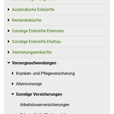
Ausländische Einkünfte
Toggle menu
Renteneinkünfte
Toggle menu
Sonstige Einkünfte Ehemann
Toggle menu
Sonstige Einkünfte Ehefrau
Toggle menu
Vermietungseinkünfte
Toggle menu
Vorsorgeaufwendungen
Toggle menu
Kranken- und Pflegeversicherung
Toggle menu
Altersvorsorge
Toggle menu
Sonstige Versicherungen
Toggle menu
Arbeitslosenversicherungen