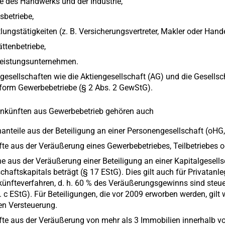
be des Handwerks und der Industrie,
sbetriebe,
lungstätigkeiten (z. B. Versicherungsvertreter, Makler oder Hande
ttenbetriebe,
leistungsunternehmen.
gesellschaften wie die Aktiengesellschaft (AG) und die Gesellsc
form Gewerbebetriebe (§ 2 Abs. 2 GewStG).
inkünften aus Gewerbebetrieb gehören auch
anteile aus der Beteiligung an einer Personengesellschaft (oHG
fte aus der Veräußerung eines Gewerbebetriebes, Teilbetriebes o
e aus der Veräußerung einer Beteiligung an einer Kapitalgesell
chaftskapitals beträgt (§ 17 EStG). Dies gilt auch für Privatanl
künfteverfahren, d. h. 60 % des Veräußerungsgewinns sind steuerp
 c EStG). Für Beteiligungen, die vor 2009 erworben werden, gilt
en Versteuerung.
fte aus der Veräußerung von mehr als 3 Immobilien innerhalb vo