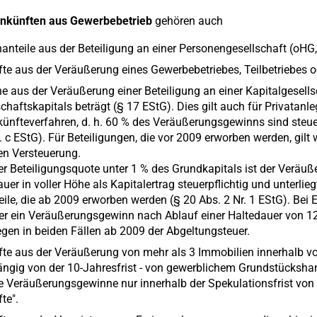
inkünften aus Gewerbebetrieb
gehören auch
anteile aus der Beteiligung an einer Personengesellschaft (oHG
fte aus der Veräußerung eines Gewerbebetriebes, Teilbetriebes o
e aus der Veräußerung einer Beteiligung an einer Kapitalgesell
chaftskapitals beträgt (§ 17 EStG). Dies gilt auch für Privatanl
künfteverfahren, d. h. 60 % des Veräußerungsgewinns sind steuerp
 c EStG). Für Beteiligungen, die vor 2009 erworben werden, gilt
en Versteuerung.
ner Beteiligungsquote unter 1 % des Grundkapitals ist der Verä
uer in voller Höhe als Kapitalertrag steuerpflichtig und unterlieg
eile, die ab 2009 erworben werden (§ 20 Abs. 2 Nr. 1 EStG). Bei 
er ein Veräußerungsgewinn nach Ablauf einer Haltedauer von 12
egen in beiden Fällen ab 2009 der Abgeltungsteuer.
fte aus der Veräußerung von mehr als 3 Immobilien innerhalb vo
ngig von der 10-Jahresfrist - von gewerblichem Grundstückshan
e Veräußerungsgewinne nur innerhalb der Spekulationsfrist von 1
te".