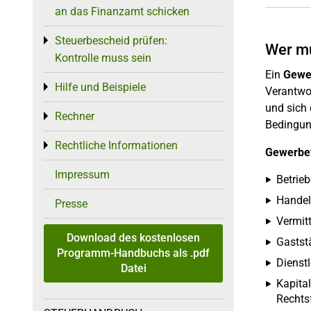
an das Finanzamt schicken
Steuerbescheid prüfen:
Toggle menu
Wer mu
Kontrolle muss sein
Ein
Gewe
Hilfe und Beispiele
Toggle menu
Verantwor
und sich 
Rechner
Toggle menu
Bedingung
Rechtliche Informationen
Toggle menu
Gewerbet
Impressum
Betrie
Handel
Presse
Vermitt
Download des kostenlosen
Gaststä
Programm-Handbuchs als .pdf
Dienst
Datei
Kapital
Rechts