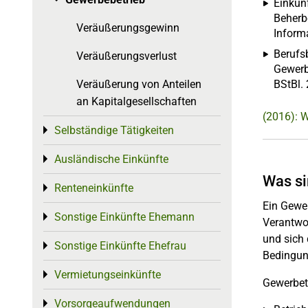
Toggle menu
Einkün
Beherb
Veräußerungsgewinn
Inform
Berufs
Veräußerungsverlust
Gewerb
Veräußerung von Anteilen
BStBl. 
an Kapitalgesellschaften
(2016): W
Selbständige Tätigkeiten
Toggle menu
Ausländische Einkünfte
Toggle menu
Was si
Renteneinkünfte
Toggle menu
Ein Gewer
Sonstige Einkünfte Ehemann
Toggle menu
Verantwor
und sich 
Sonstige Einkünfte Ehefrau
Toggle menu
Bedingung
Vermietungseinkünfte
Toggle menu
Gewerbet
Vorsorgeaufwendungen
Toggle menu