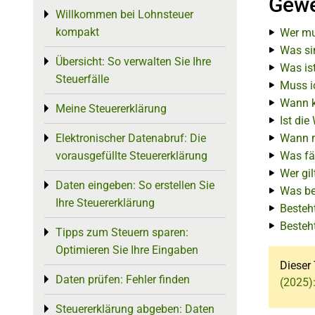
Gewe
Willkommen bei Lohnsteuer
Toggle menu
kompakt
Wer mu
Was si
Übersicht: So verwalten Sie Ihre
Toggle menu
Was is
Steuerfälle
Muss i
Wann k
Meine Steuererklärung
Toggle menu
Ist di
Elektronischer Datenabruf: Die
Wann m
Toggle menu
vorausgefüllte Steuererklärung
Was fä
Wer gi
Daten eingeben: So erstellen Sie
Toggle menu
Was be
Ihre Steuererklärung
Besteh
Besteh
Tipps zum Steuern sparen:
Toggle menu
Optimieren Sie Ihre Eingaben
Dieser 
Daten prüfen: Fehler finden
Toggle menu
(2025)
Steuererklärung abgeben: Daten
Toggle menu