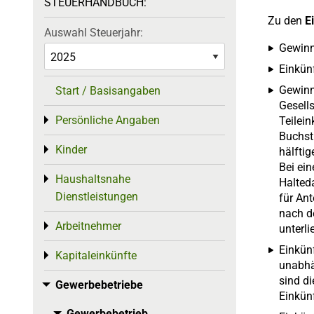
STEUERHANDBUCH:
Zu den
E
Auswahl Steuerjahr:
Gewinn
Einkün
Gewinn
Start / Basisangaben
Gesells
Persönliche Angaben
Toggle menu
Teilein
Buchst.
Kinder
Toggle menu
hälftig
Bei ei
Haushaltsnahe
Toggle menu
Halteda
Dienstleistungen
für Ant
nach d
Arbeitnehmer
Toggle menu
unterli
Einkün
Kapitaleinkünfte
Toggle menu
unabhä
sind di
Gewerbebetriebe
Toggle menu
Einkünf
Gewerbebetrieb