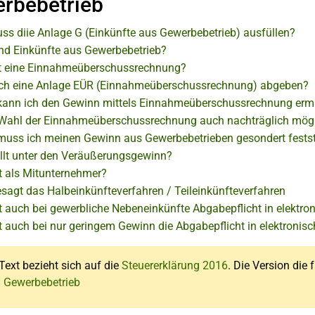
rbebetrieb
ss diie Anlage G (Einkünfte aus Gewerbebetrieb) ausfüllen?
nd Einkünfte aus Gewerbebetrieb?
t eine Einnahmeüberschussrechnung?
ch eine Anlage EÜR (Einnahmeüberschussrechnung) abgeben?
ann ich den Gewinn mittels Einnahmeüberschussrechnung ermi
e Wahl der Einnahmeüberschussrechnung auch nachträglich mög
uss ich meinen Gewinn aus Gewerbebetrieben gesondert festst
llt unter den Veräußerungsgewinn?
lt als Mitunternehmer?
sagt das Halbeinkünfteverfahren / Teileinkünfteverfahren
t auch bei gewerbliche Nebeneinkünfte Abgabepflicht in elektro
t auch bei nur geringem Gewinn die Abgabepflicht in elektronis
Text bezieht sich auf die
Steuererklärung 2016
. Die Version die 
: Gewerbebetrieb