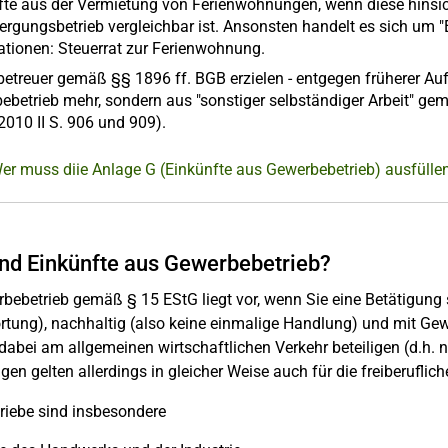
fte aus der Vermietung von Ferienwohnungen, wenn diese hinsic
ergungsbetrieb vergleichbar ist. Ansonsten handelt es sich um 
ationen: Steuerrat zur Ferienwohnung.
betreuer gemäß §§ 1896 ff. BGB erzielen - entgegen früherer Auf
ebetrieb mehr, sondern aus "sonstiger selbständiger Arbeit" gem
2010 II S. 906 und 909).
er muss diie Anlage G (Einkünfte aus Gewerbebetrieb) ausfülle
nd Einkünfte aus Gewerbebetrieb?
bebetrieb gemäß § 15 EStG liegt vor, wenn Sie eine Betätigung
tung), nachhaltig (also keine einmalige Handlung) und mit Gew
dabei am allgemeinen wirtschaftlichen Verkehr beteiligen (d.h. 
en gelten allerdings in gleicher Weise auch für die freiberuflic
riebe sind insbesondere