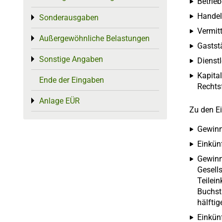
Betrie
Handel
Sonderausgaben
Toggle menu
Vermitt
Außergewöhnliche Belastungen
Toggle menu
Gaststä
Sonstige Angaben
Toggle menu
Dienst
Kapital
Ende der Eingaben
Rechts
Anlage EÜR
Toggle menu
Zu den E
Gewinn
Einkün
Gewinn
Gesells
Teilein
Buchst.
hälftig
Einkün