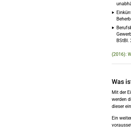
unabhä
Einkün
Beherb
Berufs
Gewerb
BStBl. 
(2016): 
Was is
Mit der 
werden d
dieser ei
Ein weite
vorausset