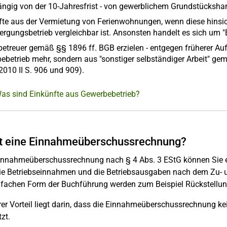
ngig von der 10-Jahresfrist - von gewerblichem Grundstücksha
fte aus der Vermietung von Ferienwohnungen, wenn diese hinsic
ergungsbetrieb vergleichbar ist. Ansonsten handelt es sich um 
betreuer gemäß §§ 1896 ff. BGB erzielen - entgegen früherer Auf
ebetrieb mehr, sondern aus "sonstiger selbständiger Arbeit" gem
2010 II S. 906 und 909).
Was sind Einkünfte aus Gewerbebetrieb?
t eine Einnahmeüberschussrechnung?
Einnahmeüberschussrechnung nach § 4 Abs. 3 EStG können Sie 
ie Betriebseinnahmen und die Betriebsausgaben nach dem Zu- un
nfachen Form der Buchführung werden zum Beispiel Rückstellung
rer Vorteil liegt darin, dass die Einnahmeüberschussrechnung 
zt.