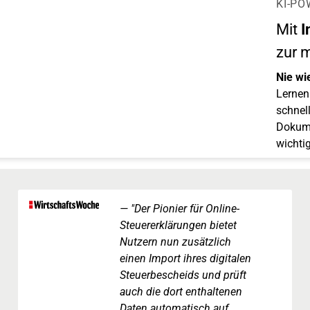
KI-PO
Mit
I
zur 
Nie wi
Lernen 
schnell
Dokume
wichti
"Der Pionier für Online-
Steuererklärungen bietet
Nutzern nun zusätzlich
einen Import ihres digitalen
Steuerbescheids und prüft
auch die dort enthaltenen
Daten automatisch auf