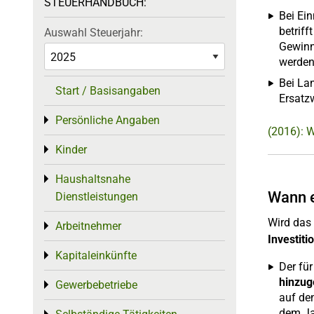
STEUERHANDBUCH:
Bei Ei
betrif
Auswahl Steuerjahr:
Gewinn
werden
Bei La
Start / Basisangaben
Ersatzw
Persönliche Angaben
Toggle menu
(2016): 
Kinder
Toggle menu
Haushaltsnahe
Toggle menu
Wann e
Dienstleistungen
Wird das 
Arbeitnehmer
Toggle menu
Investit
Kapitaleinkünfte
Toggle menu
Der fü
hinzug
Gewerbebetriebe
Toggle menu
auf de
dem Ja