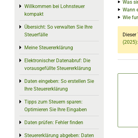
Was si
Willkommen bei Lohnsteuer
Toggle menu
Wann e
kompakt
Wie fu
Übersicht: So verwalten Sie Ihre
Toggle menu
Steuerfälle
Dieser 
(2025)
Meine Steuererklärung
Toggle menu
Elektronischer Datenabruf: Die
Toggle menu
vorausgefüllte Steuererklärung
Daten eingeben: So erstellen Sie
Toggle menu
Ihre Steuererklärung
Tipps zum Steuern sparen:
Toggle menu
Optimieren Sie Ihre Eingaben
Daten prüfen: Fehler finden
Toggle menu
Steuererklärung abgeben: Daten
Toggle menu