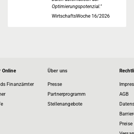
Optimierungspotenzial."
WirtschaftsWoche 16/2026
 Online
Über uns
Rechtl
ds Finanzämter
Presse
Impre
ner
Partnerprogramm
AGB
fe
Stellenangebote
Daten
Barrier
Preise
Versan