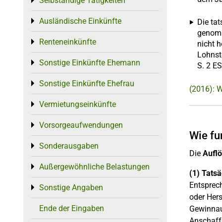
Selbständige Tätigkeiten
Toggle menu
Ausländische Einkünfte
Toggle menu
Die ta
genomm
Renteneinkünfte
Toggle menu
nicht 
Lohnst
Sonstige Einkünfte Ehemann
Toggle menu
S. 2 E
Sonstige Einkünfte Ehefrau
Toggle menu
(2016): 
Vermietungseinkünfte
Toggle menu
Vorsorgeaufwendungen
Toggle menu
Wie fu
Sonderausgaben
Toggle menu
Die
Auflö
Außergewöhnliche Belastungen
Toggle menu
(1) Tats
Entsprech
Sonstige Angaben
Toggle menu
oder Her
Ende der Eingaben
Gewinnau
Anschaffu