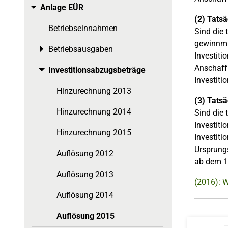
Anlage EÜR
Toggle menu
(2) Tatsä
Betriebseinnahmen
Sind die 
gewinnmi
Betriebsausgaben
Toggle menu
Investiti
Anschaffu
Investitionsabzugsbeträge
Toggle menu
Investiti
Hinzurechnung 2013
(3) Tatsä
Hinzurechnung 2014
Sind die 
Investiti
Hinzurechnung 2015
Investiti
Ursprung
Auflösung 2012
ab dem 1
Auflösung 2013
(2016): W
Auflösung 2014
Auflösung 2015