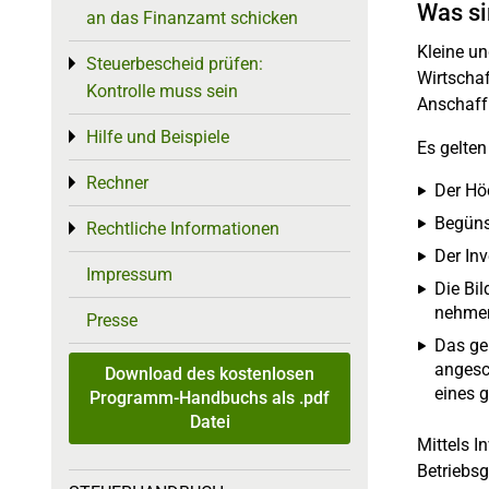
Was si
an das Finanzamt schicken
Kleine un
Steuerbescheid prüfen:
Toggle menu
Wirtscha
Kontrolle muss sein
Anschaff
Hilfe und Beispiele
Toggle menu
Es gelte
Rechner
Toggle menu
Der Hö
Begüns
Rechtliche Informationen
Toggle menu
Der Inv
Impressum
Die Bi
nehmen
Presse
Das ge
angesc
Download des kostenlosen
eines g
Programm-Handbuchs als .pdf
Datei
Mittels I
Betriebsg