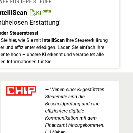
WER FÜR IHRE STEUER:
beta
ntelliScan
KI
mühelosen Erstattung!
eder Steuerstress!
Sie hier, wie Sie mit
IntelliScan
Ihre Steuererklärung
er und effizienter erledigen. Laden Sie einfach Ihre
nte hoch – unsere KI erkennt und verarbeitet alle
gen Informationen für Sie.
"Neben einer KI-gestützten
Steuerhilfe sind die
Bescheidprüfung und eine
effizientere digitale
Kommunikation mit dem
Finanzamt hinzugekommen.
[...] Neben