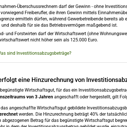
nnahmen-Überschussrechnern darf der Gewinn - ohne Investitions
ft vorwiegend Freiberufler, die ihren Gewinn mittels Einnahme
grenze ermitteln dürfen, während Gewerbetreibende bereits ab
 und deshalb für sie das Betriebsvermögen maßgebend ist.
nd- und Forstwirten darf der Wirtschaftswert (ohne Wohnungswe
irtschaftswert nicht höher sein als 125.000 Euro.
Was sind Investitionsabzugsbeträge?
rfolgt eine Hinzurechnung von Investitionsa
begünstigte Wirtschaftsgut, für das ein Investitionsabzugsbetrag
ionszeitraums von 3 Jahren
angeschafft oder hergestellt, gilt Fo
r das angeschaffte Wirtschaftsgut gebildete Investitionsabzugs
erechnet
werden. Die Hinzurechnung beträgt 40% der tatsächlic
n abgezogenen Betrag für das begünstigte Wirtschaftsgut begr
hr in dem der Investitionsabzugsbetrag gebildet wurde, einzutr