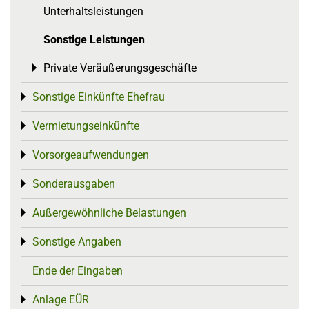
Unterhaltsleistungen
Sonstige Leistungen
Private Veräußerungsgeschäfte
Toggle menu
Sonstige Einkünfte Ehefrau
Toggle menu
Vermietungseinkünfte
Toggle menu
Vorsorgeaufwendungen
Toggle menu
Sonderausgaben
Toggle menu
Außergewöhnliche Belastungen
Toggle menu
Sonstige Angaben
Toggle menu
Ende der Eingaben
Anlage EÜR
Toggle menu