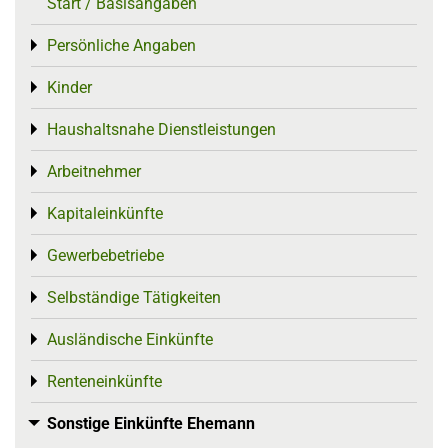
Start / Basisangaben
Persönliche Angaben
Toggle menu
Kinder
Toggle menu
Haushaltsnahe Dienstleistungen
Toggle menu
Arbeitnehmer
Toggle menu
Kapitaleinkünfte
Toggle menu
Gewerbebetriebe
Toggle menu
Selbständige Tätigkeiten
Toggle menu
Ausländische Einkünfte
Toggle menu
Renteneinkünfte
Toggle menu
Sonstige Einkünfte Ehemann
Toggle menu