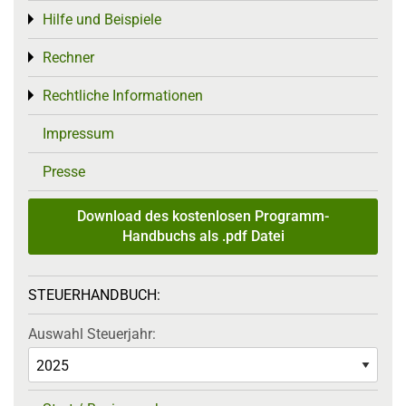
Hilfe und Beispiele
Toggle menu
Rechner
Toggle menu
Rechtliche Informationen
Toggle menu
Impressum
Presse
Download des kostenlosen Programm-
Handbuchs als .pdf Datei
STEUERHANDBUCH:
Auswahl Steuerjahr: