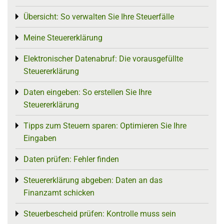
Übersicht: So verwalten Sie Ihre Steuerfälle
Toggle menu
Meine Steuererklärung
Toggle menu
Elektronischer Datenabruf: Die vorausgefüllte
Toggle menu
Steuererklärung
Daten eingeben: So erstellen Sie Ihre
Toggle menu
Steuererklärung
Tipps zum Steuern sparen: Optimieren Sie Ihre
Toggle menu
Eingaben
Daten prüfen: Fehler finden
Toggle menu
Steuererklärung abgeben: Daten an das
Toggle menu
Finanzamt schicken
Steuerbescheid prüfen: Kontrolle muss sein
Toggle menu