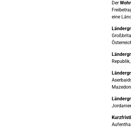
Der
Wohn
Freibetra
eine Län
Ländergru
Großbrita
Österreic
Ländergr
Republik,
Ländergr
Aserbaids
Mazedonie
Ländergr
Jordanien
Kurzfris
Aufenthal