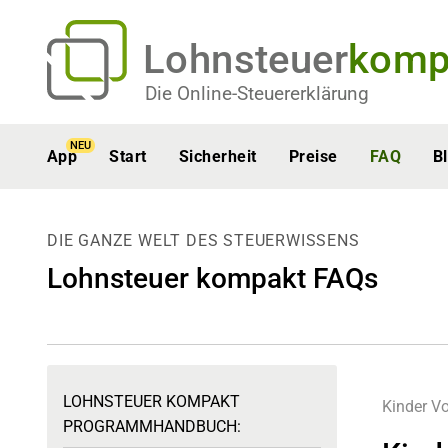
Lohnsteuer
komp
Die Online-Steuererklärung
NEU
App
Start
Sicherheit
Preise
FAQ
B
DIE GANZE WELT DES STEUERWISSENS
Lohnsteuer kompakt FAQs
LOHNSTEUER KOMPAKT
Kinder
V
PROGRAMMHANDBUCH: