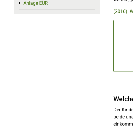
Anlage EÜR
Toggle menu
(2016): W
Welche
Der Kinde
beide un
einkommen