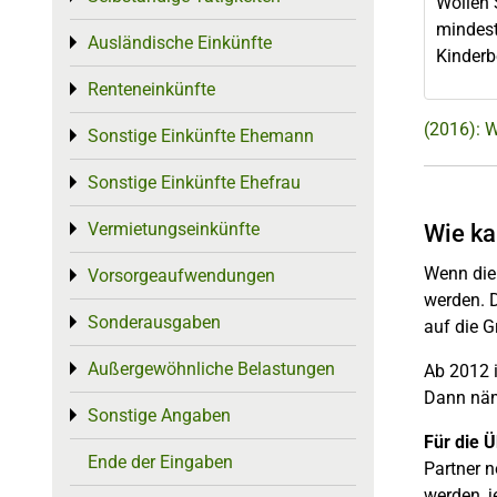
Wollen 
mindest
Ausländische Einkünfte
Toggle menu
Kinderb
Renteneinkünfte
Toggle menu
(2016): 
Sonstige Einkünfte Ehemann
Toggle menu
Sonstige Einkünfte Ehefrau
Toggle menu
Vermietungseinkünfte
Toggle menu
Wie ka
Wenn di
Vorsorgeaufwendungen
Toggle menu
werden. D
Sonderausgaben
Toggle menu
auf die G
Außergewöhnliche Belastungen
Toggle menu
Ab 2012 i
Dann näml
Sonstige Angaben
Toggle menu
Für die 
Ende der Eingaben
Partner 
werden, j