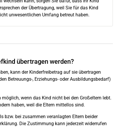
il wechseln kann, sorgen Sie dafür, dass Ihr Kind
sprechen der Übertragung, weil Sie für das Kind
nicht unwesentlichen Umfang betreut haben.
iefkind übertragen werden?
n, kann der Kinderfreibetrag auf sie übertragen
 den Betreuungs-, Erziehungs- oder Ausbildungsbedarf)
möglich, wenn das Kind nicht bei den Großeltern lebt.
ern haben, weil die Eltern mittellos sind.
ils bzw. bei zusammen veranlagten Eltern beider
rklärung. Die Zustimmung kann jederzeit widerrufen