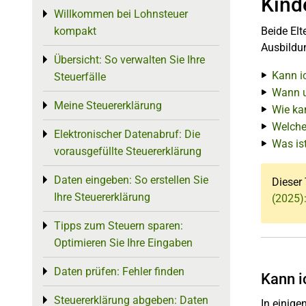
Kind
Willkommen bei Lohnsteuer
Toggle menu
kompakt
Beide Elt
Ausbildun
Übersicht: So verwalten Sie Ihre
Toggle menu
Kann i
Steuerfälle
Wann u
Meine Steuererklärung
Toggle menu
Wie kan
Welche
Elektronischer Datenabruf: Die
Toggle menu
Was ist
vorausgefüllte Steuererklärung
Daten eingeben: So erstellen Sie
Toggle menu
Dieser 
Ihre Steuererklärung
(2025)
Tipps zum Steuern sparen:
Toggle menu
Optimieren Sie Ihre Eingaben
Daten prüfen: Fehler finden
Toggle menu
Kann i
Steuererklärung abgeben: Daten
Toggle menu
In einige