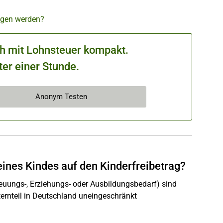
ragen werden?
ch mit Lohnsteuer kompakt.
ter einer Stunde.
Anonym Testen
ines Kindes auf den Kinderfreibetrag?
reuungs-, Erziehungs- oder Ausbildungsbedarf) sind
ernteil in Deutschland uneingeschränkt