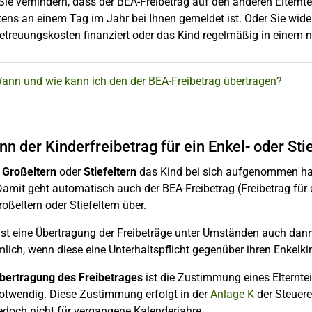
Sie verhindern, dass der BEA-Freibetrag auf den anderen Elternte
ens an einem Tag im Jahr bei Ihnen gemeldet ist. Oder Sie wider
etreuungskosten finanziert oder das Kind regelmäßig in einem 
Wann und wie kann ich den der BEA-Freibetrag übertragen?
nn der Kinderfreibetrag für ein Enkel- oder St
e
Großeltern
oder
Stiefeltern
das Kind bei sich aufgenommen habe
amit geht automatisch auch der BEA-Freibetrag (Freibetrag für
roßeltern oder Stiefeltern über.
st eine Übertragung der Freibeträge unter Umständen auch dann 
ich, wenn diese eine Unterhaltspflicht gegenüber ihren Enkelkind
Übertragung des Freibetrages
ist die Zustimmung eines Elternte
notwendig. Diese Zustimmung erfolgt in der
Anlage K
der Steuere
edoch nicht für vergangene Kalenderjahre.