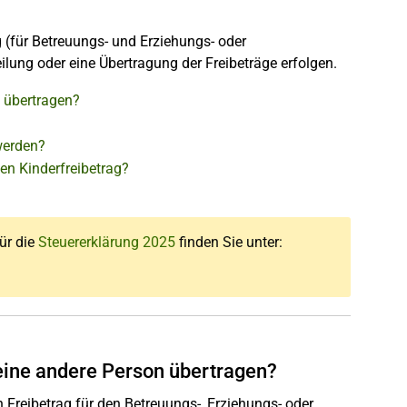
g (für Betreuungs- und Erziehungs- oder
ilung oder eine Übertragung der Freibeträge erfolgen.
n übertragen?
 werden?
en Kinderfreibetrag?
für die
Steuererklärung 2025
finden Sie unter:
 eine andere Person übertragen?
 Freibetrag für den Betreuungs-, Erziehungs- oder