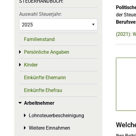
STEUERHANDBUCH:
Politisch
Auswahl Steuerjahr:
der Steu
Berufsv
(2021): 
Familienstand
Persönliche Angaben
Toggle menu
Kinder
Toggle menu
Einkünfte Ehemann
Einkünfte Ehefrau
Arbeitnehmer
Toggle menu
Lohnsteuerbescheinigung
Toggle menu
Welche
Weitere Einnahmen
Toggle menu
Ihre Beit