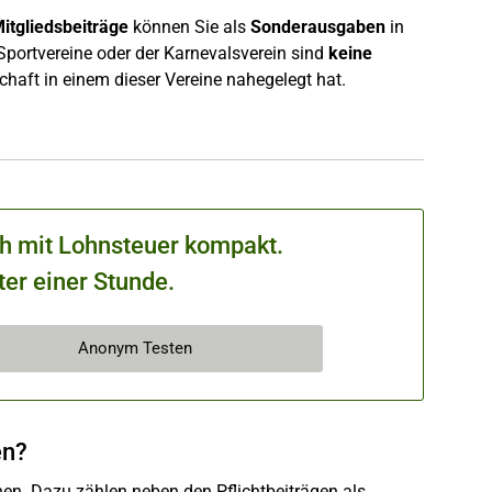
itgliedsbeiträge
können Sie als
Sonderausgaben
in
 Sportvereine oder der Karnevalsverein sind
keine
schaft in einem dieser Vereine nahegelegt hat.
ch mit Lohnsteuer kompakt.
ter einer Stunde.
Anonym Testen
en?
en. Dazu zählen neben den Pflichtbeiträgen als