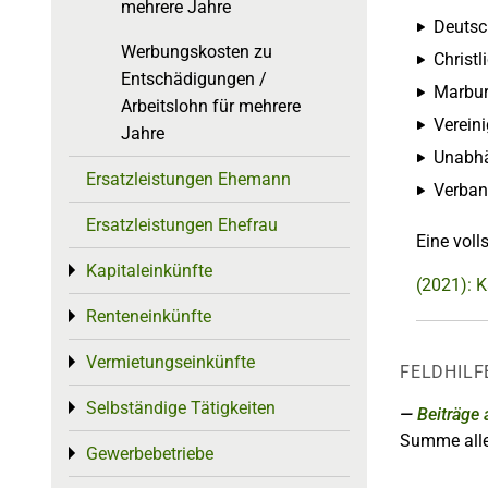
mehrere Jahre
Deutsc
Werbungskosten zu
Christ
Entschädigungen /
Marbur
Arbeitslohn für mehrere
Verein
Jahre
Unabhä
Ersatzleistungen Ehemann
Verban
Ersatzleistungen Ehefrau
Eine voll
Kapitaleinkünfte
Toggle menu
(2021): 
Renteneinkünfte
Toggle menu
Vermietungseinkünfte
Toggle menu
FELDHILF
Selbständige Tätigkeiten
Toggle menu
Beiträge
Summe all
Gewerbebetriebe
Toggle menu