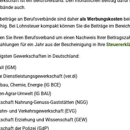
rkschaft ist ein Berufsverband. Den monatlichen Beitrag dafür 
rbände auch.
sbeiträge an Berufsverbände sind daher
als Werbungskosten
bei
hig. Bei Lohnsteuer kompakt können Sie die Beiträge im Bereic
ten Sie Ihren Berufsverband um einen Nachweis Ihrer Beitragsz
ahlungen für ein Jahr aus der Bescheinigung in Ihre
Steuererkl
tigsten Gewerkschaften in Deutschland:
ll (IGM)
e Dienstleistungsgewerkschaft (ver.di)
gbau, Chemie, Energie (IG BCE)
en-Agrar-Umwelt (IG BAU)
schaft Nahrung-Genuss-Gaststätten (NGG)
ahn- und Verkehrsgewerkschaft (EVG)
schaft Erziehung und Wissenschaft (GEW)
schaft der Polizei (GdP)