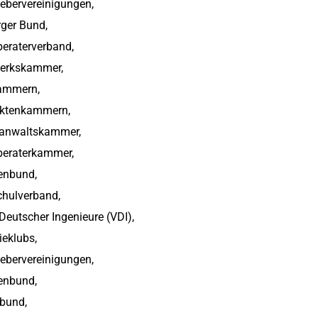
gebervereinigungen,
ger Bund,
beraterverband,
erkskammer,
ammern,
ektenkammern,
anwaltskammer,
beraterkammer,
enbund,
hulverband,
Deutscher Ingenieure (VDI),
ieklubs,
gebervereinigungen,
enbund,
rbund,