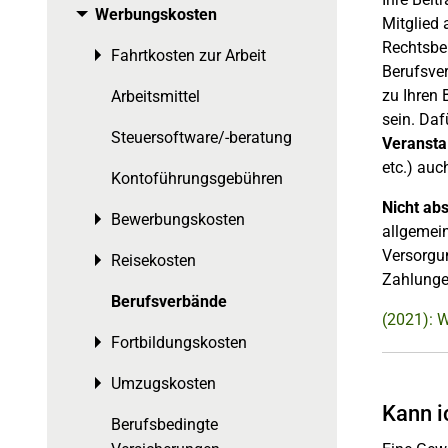
Werbungskosten
Toggle menu
Mitglied 
Rechtsber
Fahrtkosten zur Arbeit
Toggle menu
Berufsver
zu Ihren
Arbeitsmittel
sein. Daf
Steuersoftware/-beratung
Veransta
etc.) auc
Kontoführungsgebühren
Nicht ab
Bewerbungskosten
Toggle menu
allgemei
Versorgu
Reisekosten
Toggle menu
Zahlunge
Berufsverbände
(2021): 
Fortbildungskosten
Toggle menu
Umzugskosten
Toggle menu
Kann i
Berufsbedingte