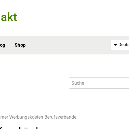
akt
Deuts
log
Shop
hmer
Werbungskosten
Berufsverbände