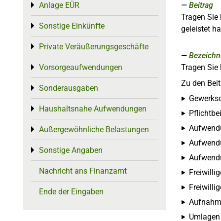
Beitrag
Anlage EÜR
Toggle menu
Tragen Sie 
Sonstige Einkünfte
Toggle menu
geleistet h
Private Veräußerungsgeschäfte
Toggle menu
Bezeichn
Tragen Sie 
Vorsorgeaufwendungen
Toggle menu
Zu den Beit
Sonderausgaben
Toggle menu
Gewerksch
Haushaltsnahe Aufwendungen
Toggle menu
Pflichtb
Aufwendu
Außergewöhnliche Belastungen
Toggle menu
Aufwendu
Sonstige Angaben
Toggle menu
Aufwendu
Nachricht ans Finanzamt
Freiwilli
Freiwilli
Ende der Eingaben
Aufnahme
Umlagen 