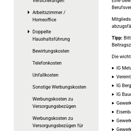
Eine Gewe
Versicherungen
Berufsve
Arbeitszimmer /
Toggle menu
Mitglied
Homeoffice
abzugsfä
Doppelte
Toggle menu
Tipp:
Bit
Haushaltsführung
Beitragsz
Bewirtungskosten
Die wich
Telefonkosten
IG Meta
Unfallkosten
Vereint
IG Ber
Sonstige Werbungskosten
IG Bau
Werbungskosten zu
Gewerk
Versorgungsbezügen
Eisenb
Werbungskosten zu
Gewerk
Versorgungsbezügen für
Gewerk