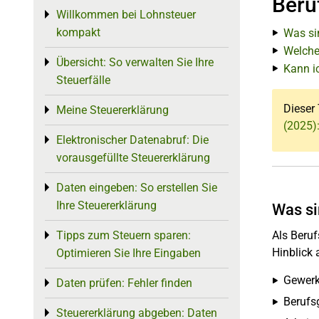
Beru
Willkommen bei Lohnsteuer
Toggle menu
kompakt
Was si
Welche
Übersicht: So verwalten Sie Ihre
Toggle menu
Kann i
Steuerfälle
Dieser 
Meine Steuererklärung
Toggle menu
(2025)
Elektronischer Datenabruf: Die
Toggle menu
vorausgefüllte Steuererklärung
Daten eingeben: So erstellen Sie
Toggle menu
Ihre Steuererklärung
Was si
Tipps zum Steuern sparen:
Als Beru
Toggle menu
Hinblick
Optimieren Sie Ihre Eingaben
Gewerk
Daten prüfen: Fehler finden
Toggle menu
Berufs
Steuererklärung abgeben: Daten
Toggle menu