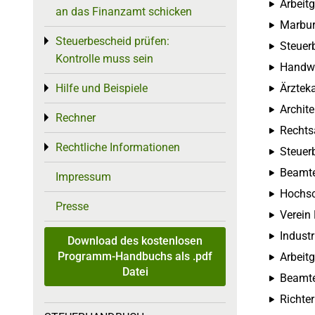
Arbeit
an das Finanzamt schicken
Marbur
Steuerbescheid prüfen:
Toggle menu
Steuer
Kontrolle muss sein
Handw
Hilfe und Beispiele
Ärztek
Toggle menu
Archit
Rechner
Toggle menu
Rechts
Rechtliche Informationen
Toggle menu
Steuer
Beamt
Impressum
Hochsc
Presse
Verein 
Industr
Download des kostenlosen
Programm-Handbuchs als .pdf
Arbeit
Datei
Beamt
Richte