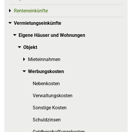
Renteneinkünfte
Toggle menu
Vermietungseinkünfte
Toggle menu
Eigene Häuser und Wohnungen
Toggle menu
Objekt
Toggle menu
Mieteinnahmen
Toggle menu
Werbungskosten
Toggle menu
Nebenkosten
Verwaltungskosten
Sonstige Kosten
Schuldzinsen
Geldbeschaffungskosten