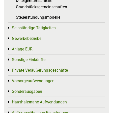
Miteigentumsanteile
Grundstücksgemeinschaften
Steuerstundungsmodelle
Selbständige Tätigkeiten
Toggle menu
Gewerbebetriebe
Toggle menu
Anlage EÜR
Toggle menu
Sonstige Einkünfte
Toggle menu
Private Veräußerungsgeschäfte
Toggle menu
Vorsorgeaufwendungen
Toggle menu
Sonderausgaben
Toggle menu
Haushaltsnahe Aufwendungen
Toggle menu
Außergewöhnliche Belastungen
Toggle menu