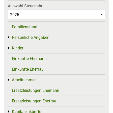
Auswahl Steuerjahr:
Familienstand
Persönliche Angaben
Toggle menu
Kinder
Toggle menu
Einkünfte Ehemann
Einkünfte Ehefrau
Arbeitnehmer
Toggle menu
Ersatzleistungen Ehemann
Ersatzleistungen Ehefrau
Kapitaleinkünfte
Toggle menu