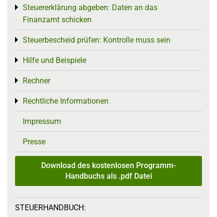
Steuererklärung abgeben: Daten an das
Toggle menu
Finanzamt schicken
Steuerbescheid prüfen: Kontrolle muss sein
Toggle menu
Hilfe und Beispiele
Toggle menu
Rechner
Toggle menu
Rechtliche Informationen
Toggle menu
Impressum
Presse
Download des kostenlosen Programm-
Handbuchs als .pdf Datei
STEUERHANDBUCH: