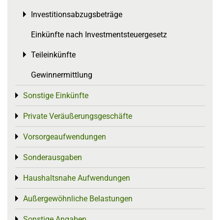
Investitionsabzugsbeträge
Toggle menu
Einkünfte nach Investmentsteuergesetz
Teileinkünfte
Toggle menu
Gewinnermittlung
Sonstige Einkünfte
Toggle menu
Private Veräußerungsgeschäfte
Toggle menu
Vorsorgeaufwendungen
Toggle menu
Sonderausgaben
Toggle menu
Haushaltsnahe Aufwendungen
Toggle menu
Außergewöhnliche Belastungen
Toggle menu
Sonstige Angaben
Toggle menu