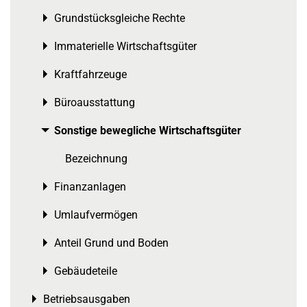
Grundstücksgleiche Rechte
Toggle menu
Immaterielle Wirtschaftsgüter
Toggle menu
Kraftfahrzeuge
Toggle menu
Büroausstattung
Toggle menu
Sonstige bewegliche Wirtschaftsgüter
Toggle menu
Bezeichnung
Finanzanlagen
Toggle menu
Umlaufvermögen
Toggle menu
Anteil Grund und Boden
Toggle menu
Gebäudeteile
Toggle menu
Betriebsausgaben
Toggle menu