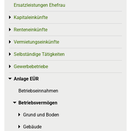
Ersatzleistungen Ehefrau
Kapitaleinkünfte
Toggle menu
Renteneinkünfte
Toggle menu
Vermietungseinkünfte
Toggle menu
Selbständige Tätigkeiten
Toggle menu
Gewerbebetriebe
Toggle menu
Anlage EÜR
Toggle menu
Betriebseinnahmen
Betriebsvermögen
Toggle menu
Grund und Boden
Toggle menu
Gebäude
Toggle menu