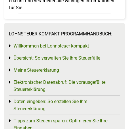
erkennt und verarbeitet alle wichtigen Informationen
für Sie.
LOHNSTEUER KOMPAKT PROGRAMMHANDBUCH:
Willkommen bei Lohnsteuer kompakt
Toggle menu
Übersicht: So verwalten Sie Ihre Steuerfälle
Toggle menu
Meine Steuererklärung
Toggle menu
Elektronischer Datenabruf: Die vorausgefüllte
Toggle menu
Steuererklärung
Daten eingeben: So erstellen Sie Ihre
Toggle menu
Steuererklärung
Tipps zum Steuern sparen: Optimieren Sie Ihre
Toggle menu
Eingaben