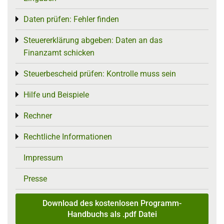
Daten prüfen: Fehler finden
Toggle menu
Steuererklärung abgeben: Daten an das
Toggle menu
Finanzamt schicken
Steuerbescheid prüfen: Kontrolle muss sein
Toggle menu
Hilfe und Beispiele
Toggle menu
Rechner
Toggle menu
Rechtliche Informationen
Toggle menu
Impressum
Presse
Download des kostenlosen Programm-
Handbuchs als .pdf Datei