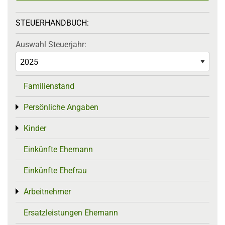
STEUERHANDBUCH:
Auswahl Steuerjahr:
Familienstand
Persönliche Angaben
Toggle menu
Kinder
Toggle menu
Einkünfte Ehemann
Einkünfte Ehefrau
Arbeitnehmer
Toggle menu
Ersatzleistungen Ehemann