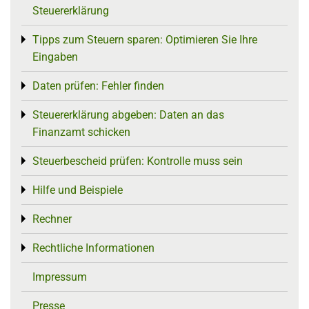
Steuererklärung
Tipps zum Steuern sparen: Optimieren Sie Ihre
Toggle menu
Eingaben
Daten prüfen: Fehler finden
Toggle menu
Steuererklärung abgeben: Daten an das
Toggle menu
Finanzamt schicken
Steuerbescheid prüfen: Kontrolle muss sein
Toggle menu
Hilfe und Beispiele
Toggle menu
Rechner
Toggle menu
Rechtliche Informationen
Toggle menu
Impressum
Presse