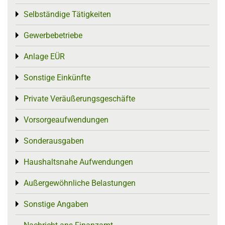
Selbständige Tätigkeiten
Toggle menu
Gewerbebetriebe
Toggle menu
Anlage EÜR
Toggle menu
Sonstige Einkünfte
Toggle menu
Private Veräußerungsgeschäfte
Toggle menu
Vorsorgeaufwendungen
Toggle menu
Sonderausgaben
Toggle menu
Haushaltsnahe Aufwendungen
Toggle menu
Außergewöhnliche Belastungen
Toggle menu
Sonstige Angaben
Toggle menu