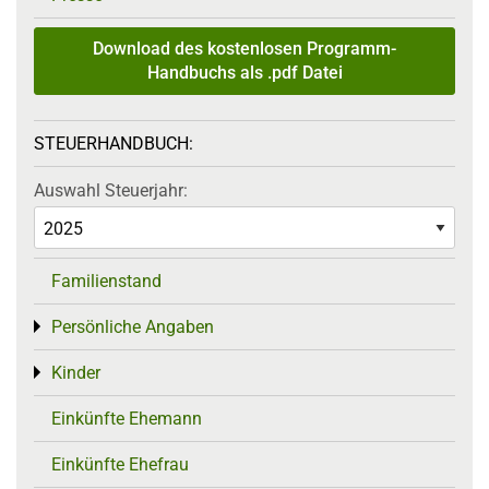
Download des kostenlosen Programm-
Handbuchs als .pdf Datei
STEUERHANDBUCH:
Auswahl Steuerjahr:
Familienstand
Persönliche Angaben
Toggle menu
Kinder
Toggle menu
Einkünfte Ehemann
Einkünfte Ehefrau