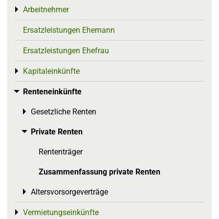
Arbeitnehmer
Toggle menu
Ersatzleistungen Ehemann
Ersatzleistungen Ehefrau
Kapitaleinkünfte
Toggle menu
Renteneinkünfte
Toggle menu
Gesetzliche Renten
Toggle menu
Private Renten
Toggle menu
Rententräger
Zusammenfassung private Renten
Altersvorsorgeverträge
Toggle menu
Vermietungseinkünfte
Toggle menu