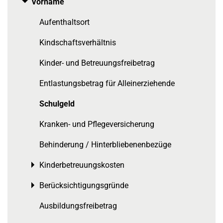
Vorname
Toggle menu
Aufenthaltsort
Kindschaftsverhältnis
Kinder- und Betreuungsfreibetrag
Entlastungsbetrag für Alleinerziehende
Schulgeld
Kranken- und Pflegeversicherung
Behinderung / Hinterbliebenenbezüge
Kinderbetreuungskosten
Toggle menu
Berücksichtigungsgründe
Toggle menu
Ausbildungsfreibetrag