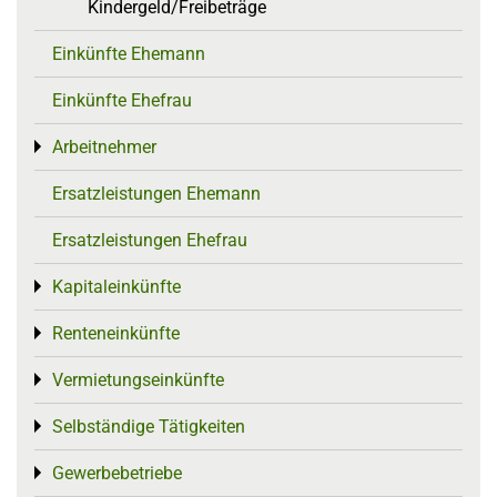
Kindergeld/Freibeträge
Einkünfte Ehemann
Einkünfte Ehefrau
Arbeitnehmer
Toggle menu
Ersatzleistungen Ehemann
Ersatzleistungen Ehefrau
Kapitaleinkünfte
Toggle menu
Renteneinkünfte
Toggle menu
Vermietungseinkünfte
Toggle menu
Selbständige Tätigkeiten
Toggle menu
Gewerbebetriebe
Toggle menu