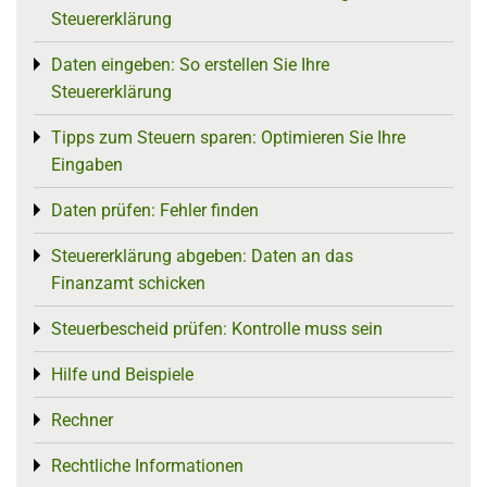
Steuererklärung
Daten eingeben: So erstellen Sie Ihre
Toggle menu
Steuererklärung
Tipps zum Steuern sparen: Optimieren Sie Ihre
Toggle menu
Eingaben
Daten prüfen: Fehler finden
Toggle menu
Steuererklärung abgeben: Daten an das
Toggle menu
Finanzamt schicken
Steuerbescheid prüfen: Kontrolle muss sein
Toggle menu
Hilfe und Beispiele
Toggle menu
Rechner
Toggle menu
Rechtliche Informationen
Toggle menu