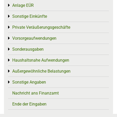
Anlage EÜR
Toggle menu
Sonstige Einkünfte
Toggle menu
Private Veräußerungsgeschäfte
Toggle menu
Vorsorgeaufwendungen
Toggle menu
Sonderausgaben
Toggle menu
Haushaltsnahe Aufwendungen
Toggle menu
Außergewöhnliche Belastungen
Toggle menu
Sonstige Angaben
Toggle menu
Nachricht ans Finanzamt
Ende der Eingaben