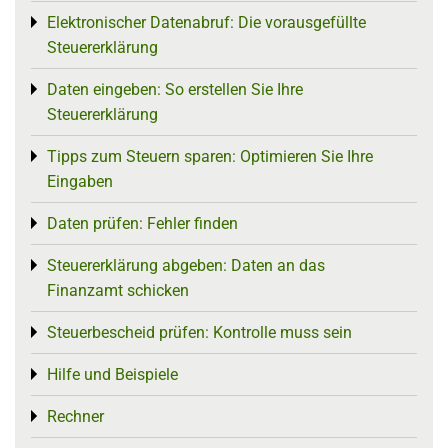
Elektronischer Datenabruf: Die vorausgefüllte
Toggle menu
Steuererklärung
Daten eingeben: So erstellen Sie Ihre
Toggle menu
Steuererklärung
Tipps zum Steuern sparen: Optimieren Sie Ihre
Toggle menu
Eingaben
Daten prüfen: Fehler finden
Toggle menu
Steuererklärung abgeben: Daten an das
Toggle menu
Finanzamt schicken
Steuerbescheid prüfen: Kontrolle muss sein
Toggle menu
Hilfe und Beispiele
Toggle menu
Rechner
Toggle menu