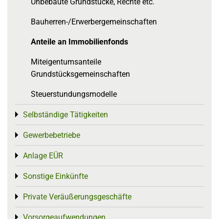
Unbebaute Grundstücke, Rechte etc.
Bauherren-/Erwerbergemeinschaften
Anteile an Immobilienfonds
Miteigentumsanteile
Grundstücksgemeinschaften
Steuerstundungsmodelle
Selbständige Tätigkeiten
Toggle menu
Gewerbebetriebe
Toggle menu
Anlage EÜR
Toggle menu
Sonstige Einkünfte
Toggle menu
Private Veräußerungsgeschäfte
Toggle menu
Vorsorgeaufwendungen
Toggle menu