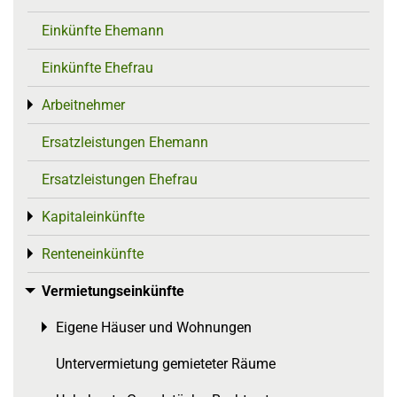
Einkünfte Ehemann
Einkünfte Ehefrau
Arbeitnehmer
Toggle menu
Ersatzleistungen Ehemann
Ersatzleistungen Ehefrau
Kapitaleinkünfte
Toggle menu
Renteneinkünfte
Toggle menu
Vermietungseinkünfte
Toggle menu
Eigene Häuser und Wohnungen
Toggle menu
Untervermietung gemieteter Räume