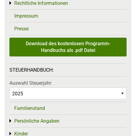
Rechtliche Informationen
Toggle menu
Impressum
Presse
Download des kostenlosen Programm-
Handbuchs als .pdf Datei
STEUERHANDBUCH:
Auswahl Steuerjahr:
Familienstand
Persönliche Angaben
Toggle menu
Kinder
Toggle menu