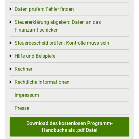
Daten prüfen: Fehler finden
Toggle menu
Steuererklärung abgeben: Daten an das
Toggle menu
Finanzamt schicken
Steuerbescheid prüfen: Kontrolle muss sein
Toggle menu
Hilfe und Beispiele
Toggle menu
Rechner
Toggle menu
Rechtliche Informationen
Toggle menu
Impressum
Presse
Download des kostenlosen Programm-
Handbuchs als .pdf Datei