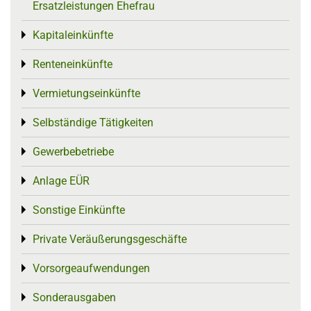
Ersatzleistungen Ehefrau
Kapitaleinkünfte
Toggle menu
Renteneinkünfte
Toggle menu
Vermietungseinkünfte
Toggle menu
Selbständige Tätigkeiten
Toggle menu
Gewerbebetriebe
Toggle menu
Anlage EÜR
Toggle menu
Sonstige Einkünfte
Toggle menu
Private Veräußerungsgeschäfte
Toggle menu
Vorsorgeaufwendungen
Toggle menu
Sonderausgaben
Toggle menu