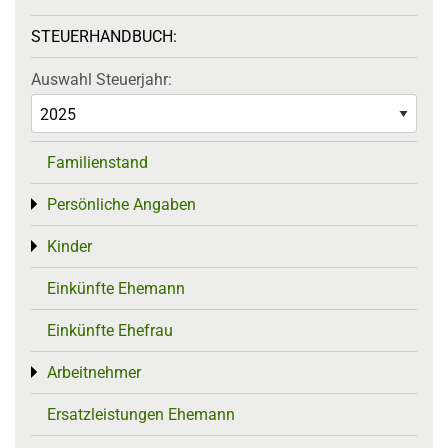
STEUERHANDBUCH:
Auswahl Steuerjahr:
Familienstand
Persönliche Angaben
Toggle menu
Kinder
Toggle menu
Einkünfte Ehemann
Einkünfte Ehefrau
Arbeitnehmer
Toggle menu
Ersatzleistungen Ehemann