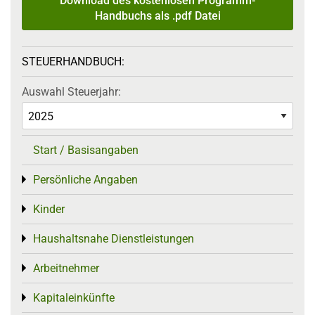
Download des kostenlosen Programm-
Handbuchs als .pdf Datei
STEUERHANDBUCH:
Auswahl Steuerjahr:
Start / Basisangaben
Persönliche Angaben
Toggle menu
Kinder
Toggle menu
Haushaltsnahe Dienstleistungen
Toggle menu
Arbeitnehmer
Toggle menu
Kapitaleinkünfte
Toggle menu