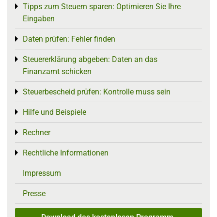
Tipps zum Steuern sparen: Optimieren Sie Ihre
Toggle menu
Eingaben
Daten prüfen: Fehler finden
Toggle menu
Steuererklärung abgeben: Daten an das
Toggle menu
Finanzamt schicken
Steuerbescheid prüfen: Kontrolle muss sein
Toggle menu
Hilfe und Beispiele
Toggle menu
Rechner
Toggle menu
Rechtliche Informationen
Toggle menu
Impressum
Presse