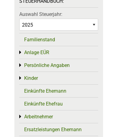
STEUERHANDBUCH:
Auswahl Steuerjahr:
Familienstand
Anlage EÜR
Toggle menu
Persönliche Angaben
Toggle menu
Kinder
Toggle menu
Einkünfte Ehemann
Einkünfte Ehefrau
Arbeitnehmer
Toggle menu
Ersatzleistungen Ehemann