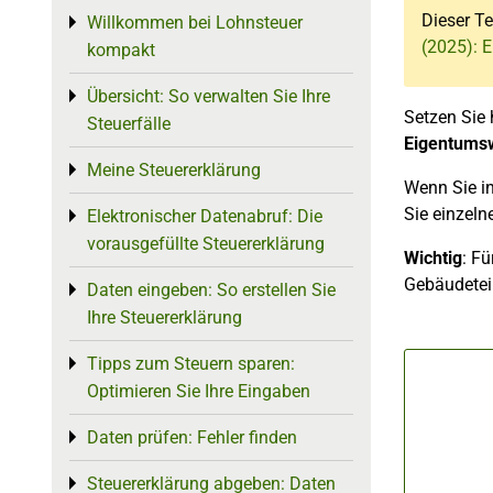
Dieser Te
Willkommen bei Lohnsteuer
Toggle menu
(2025): 
kompakt
Übersicht: So verwalten Sie Ihre
Toggle menu
Setzen Sie 
Steuerfälle
Eigentums
Meine Steuererklärung
Toggle menu
Wenn Sie i
Sie einzel
Elektronischer Datenabruf: Die
Toggle menu
vorausgefüllte Steuererklärung
Wichtig
: Fü
Gebäudeteil
Daten eingeben: So erstellen Sie
Toggle menu
Ihre Steuererklärung
Tipps zum Steuern sparen:
Toggle menu
Optimieren Sie Ihre Eingaben
Daten prüfen: Fehler finden
Toggle menu
Steuererklärung abgeben: Daten
Toggle menu