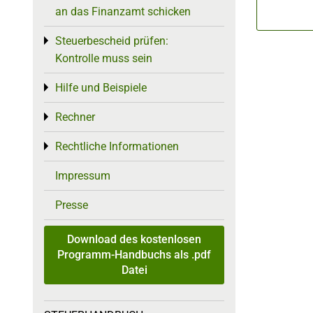
an das Finanzamt schicken
Steuerbescheid prüfen:
Toggle menu
Kontrolle muss sein
Hilfe und Beispiele
Toggle menu
Rechner
Toggle menu
Rechtliche Informationen
Toggle menu
Impressum
Presse
Download des kostenlosen
Programm-Handbuchs als .pdf
Datei