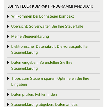
LOHNSTEUER KOMPAKT PROGRAMMHANDBUCH:
Willkommen bei Lohnsteuer kompakt
Toggle menu
Übersicht: So verwalten Sie Ihre Steuerfälle
Toggle menu
Meine Steuererklärung
Toggle menu
Elektronischer Datenabruf: Die vorausgefüllte
Toggle menu
Steuererklärung
Daten eingeben: So erstellen Sie Ihre
Toggle menu
Steuererklärung
Tipps zum Steuern sparen: Optimieren Sie Ihre
Toggle menu
Eingaben
Daten prüfen: Fehler finden
Toggle menu
Steuererklärung abgeben: Daten an das
Toggle menu