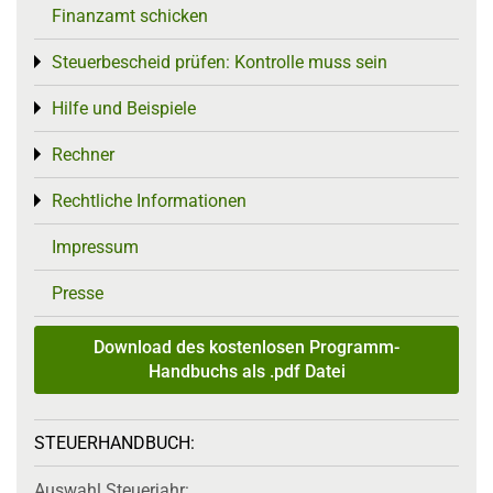
Finanzamt schicken
Steuerbescheid prüfen: Kontrolle muss sein
Toggle menu
Hilfe und Beispiele
Toggle menu
Rechner
Toggle menu
Rechtliche Informationen
Toggle menu
Impressum
Presse
Download des kostenlosen Programm-
Handbuchs als .pdf Datei
STEUERHANDBUCH:
Auswahl Steuerjahr: