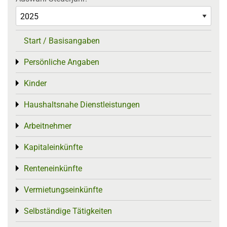
Start / Basisangaben
Persönliche Angaben
Toggle menu
Kinder
Toggle menu
Haushaltsnahe Dienstleistungen
Toggle menu
Arbeitnehmer
Toggle menu
Kapitaleinkünfte
Toggle menu
Renteneinkünfte
Toggle menu
Vermietungseinkünfte
Toggle menu
Selbständige Tätigkeiten
Toggle menu