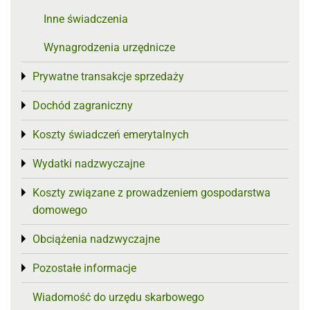
Inne świadczenia
Wynagrodzenia urzędnicze
Prywatne transakcje sprzedaży
Toggle menu
Dochód zagraniczny
Toggle menu
Koszty świadczeń emerytalnych
Toggle menu
Wydatki nadzwyczajne
Toggle menu
Koszty związane z prowadzeniem gospodarstwa
Toggle menu
domowego
Obciążenia nadzwyczajne
Toggle menu
Pozostałe informacje
Toggle menu
Wiadomość do urzędu skarbowego