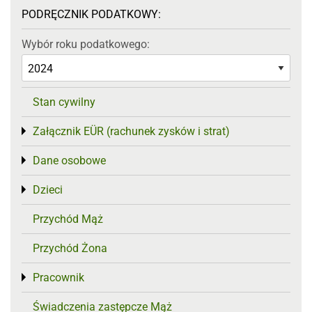
PODRĘCZNIK PODATKOWY:
Wybór roku podatkowego:
Stan cywilny
Załącznik EÜR (rachunek zysków i strat)
Toggle menu
Dane osobowe
Toggle menu
Dzieci
Toggle menu
Przychód Mąż
Przychód Żona
Pracownik
Toggle menu
Świadczenia zastępcze Mąż