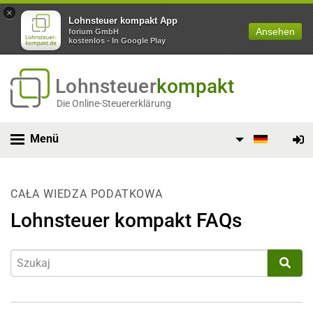
×
Lohnsteuer kompakt App
Ansehen
forium GmbH
kostenlos - In Google Play
Lohnsteuer
kompakt
Die Online-Steuererklärung
Menü
CAŁA WIEDZA PODATKOWA
Lohnsteuer kompakt FAQs