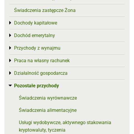
Świadczenia zastępcze Żona
Dochody kapitałowe
Toggle menu
Dochód emerytalny
Toggle menu
Przychody z wynajmu
Toggle menu
Praca na własny rachunek
Toggle menu
Działalność gospodarcza
Toggle menu
Pozostałe przychody
Toggle menu
Świadczenia wyrównawcze
Świadczenia alimentacyjne
Usługi wydobywcze, aktywnego stakowania
kryptowaluty, tyczenia