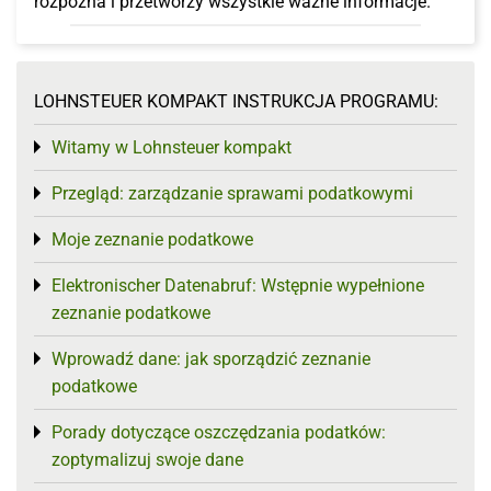
rozpozna i przetworzy wszystkie ważne informacje.
LOHNSTEUER KOMPAKT INSTRUKCJA PROGRAMU:
Witamy w Lohnsteuer kompakt
Toggle menu
Przegląd: zarządzanie sprawami podatkowymi
Toggle menu
Moje zeznanie podatkowe
Toggle menu
Elektronischer Datenabruf: Wstępnie wypełnione
Toggle menu
zeznanie podatkowe
Wprowadź dane: jak sporządzić zeznanie
Toggle menu
podatkowe
Porady dotyczące oszczędzania podatków:
Toggle menu
zoptymalizuj swoje dane