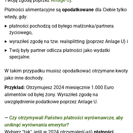
Twoją zgodą poprzez
Anlage U
).
Płatności alimentacyjne są
opodatkowane
dla Ciebie tylko
wtedy, gdy:
płatności pochodzą od byłego małżonka/partnera
życiowego,
wyraziłeś zgodę na tzw. realsplitting (poprzez Anlage U) i
Twój były partner odlicza płatności jako wydatki
specjalne.
W takim przypadku musisz opodatkować otrzymane kwoty
jako inne dochody.
Przykład:
Otrzymujesz 2024 miesięcznie 1.000 Euro
alimentów od byłej żony. Wyraziłeś zgodę na
uwzględnienie podatkowe poprzez Anlage U.
Czy otrzymywali Państwo płatności wyrównawcze, aby
uniknąć wyrównania emerytur?
Wybierz "tak", jeśli w 2024 otrzymałeś(-aś)
płatności