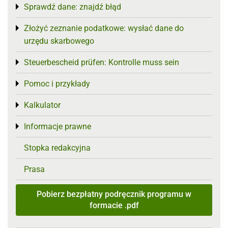
Sprawdź dane: znajdź błąd
Toggle menu
Złożyć zeznanie podatkowe: wysłać dane do
Toggle menu
urzędu skarbowego
Steuerbescheid prüfen: Kontrolle muss sein
Toggle menu
Pomoc i przykłady
Toggle menu
Kalkulator
Toggle menu
Informacje prawne
Toggle menu
Stopka redakcyjna
Prasa
Pobierz bezpłatny podręcznik programu w
formacie .pdf