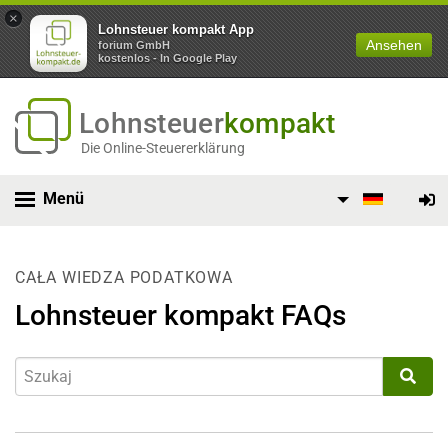
×
Lohnsteuer kompakt App
Ansehen
forium GmbH
kostenlos - In Google Play
Lohnsteuer
kompakt
Die Online-Steuererklärung
Menü
CAŁA WIEDZA PODATKOWA
Lohnsteuer kompakt FAQs