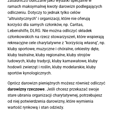
zasadniczo odliczane jako wydatki specjalne w
ramach maksymalnej kwoty darowizn podlegających
odliczeniu. Dotyczy to jednak tylko celów
"altruistycznych" i organizacji, które nie oferują
korzyści dla samych członków, np. Caritas,
Lebenshilfe, DLRG. Nie można odliczyć składek
członkowskich na rzecz stowarzyszeń, które wspierają
rekreacyjne cele charytatywne z "korzyścią własną", np.
kluby sportowe, muzyczne i chóralne, orkiestry dęte,
kluby teatralne, kluby regionalne, kluby strojów
ludowych, kluby tradycji, kluby karnawałowe, kluby
hodowli zwierząt i roślin, kluby modelarskie, kluby
sportów kynologicznych.
Oprócz darowizn pieniężnych możesz również odliczyć
darowizny rzeczowe
. Jeśli chcesz przekazać swoje
stare ubrania organizacji charytatywnej, potrzebujesz
od niej potwierdzenia darowizny, które wymienia
wartość rynkową i stan odzieży.