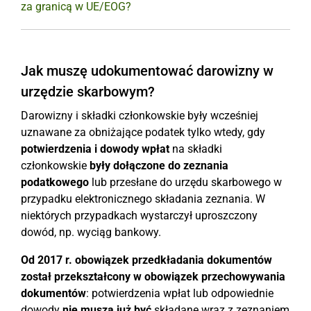
za granicą w UE/EOG?
Jak muszę udokumentować darowizny w
urzędzie skarbowym?
Darowizny i składki członkowskie były wcześniej
uznawane za obniżające podatek tylko wtedy, gdy
potwierdzenia i dowody wpłat
na składki
członkowskie
były dołączone do zeznania
podatkowego
lub przesłane do urzędu skarbowego w
przypadku elektronicznego składania zeznania. W
niektórych przypadkach wystarczył uproszczony
dowód, np. wyciąg bankowy.
Od 2017 r. obowiązek przedkładania dokumentów
został przekształcony w obowiązek przechowywania
dokumentów
: potwierdzenia wpłat lub odpowiednie
dowody
nie muszą już być
składane wraz z zeznaniem