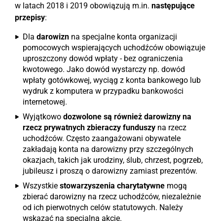
w latach 2018 i 2019 obowiązują m.in.
następujące
przepisy
:
Dla
darowizn
na specjalne konta organizacji
pomocowych wspierających uchodźców obowiązuje
uproszczony dowód wpłaty - bez ograniczenia
kwotowego. Jako dowód wystarczy np. dowód
wpłaty gotówkowej, wyciąg z konta bankowego lub
wydruk z komputera w przypadku bankowości
internetowej.
Wyjątkowo
dozwolone są również darowizny na
rzecz prywatnych zbieraczy funduszy
na rzecz
uchodźców. Często zaangażowani obywatele
zakładają konta na darowizny przy szczególnych
okazjach, takich jak urodziny, ślub, chrzest, pogrzeb,
jubileusz i proszą o darowizny zamiast prezentów.
Wszystkie
stowarzyszenia charytatywne
mogą
zbierać darowizny na rzecz uchodźców, niezależnie
od ich pierwotnych celów statutowych. Należy
wskazać na specjalną akcję.