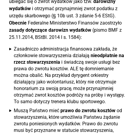
ubiegać się o zwrot wydatków jako tzw.
darowizny
wydatków
i otrzymać przynajmniej zwrot podatku z
urzędu skarbowego (§ 10b ust. 3 zdanie 5-6 EStG).
Obecnie
Federalne Ministerstwo Finansów zaostrzyło
zasady dotyczące darowizn wydatków
(pismo BMF z
25.11.2014, BStBl. 2014 I s. 1584):
Zasadniczo administracja finansowa zakłada, że
członkowie stowarzyszenia działają
nieodpłatnie na
rzecz stowarzyszenia
i świadczą swoje usługi bez
prawa do zwrotu kosztów. ALE tę domniemanie
można obalić. Na przykład dyrygent orkiestry
działający jako wolontariusz, który nie otrzymuje
honorarium za swoją pracę, może przynajmniej
otrzymać zwrot kosztów podróży na próby i występy.
To samo dotyczy trenera klubu sportowego.
Muszą Państwo mieć
prawo do zwrotu kosztów
od
stowarzyszenia, które umożliwia Państwu żądanie
zwrotu poniesionych wydatków. Prawo do zwrotu
musi być przyznane w statucie stowarzyszenia,