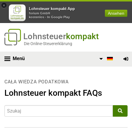
×
Lohnsteuer kompakt App
Ansehen
forium GmbH
kostenlos - In Google Play
Lohnsteuer
kompakt
Die Online-Steuererklärung
Menü
CAŁA WIEDZA PODATKOWA
Lohnsteuer kompakt FAQs