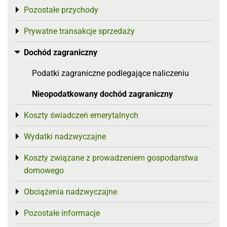
Pozostałe przychody
Toggle menu
Prywatne transakcje sprzedaży
Toggle menu
Dochód zagraniczny
Toggle menu
Podatki zagraniczne podlegające naliczeniu
Nieopodatkowany dochód zagraniczny
Koszty świadczeń emerytalnych
Toggle menu
Wydatki nadzwyczajne
Toggle menu
Koszty związane z prowadzeniem gospodarstwa
Toggle menu
domowego
Obciążenia nadzwyczajne
Toggle menu
Pozostałe informacje
Toggle menu