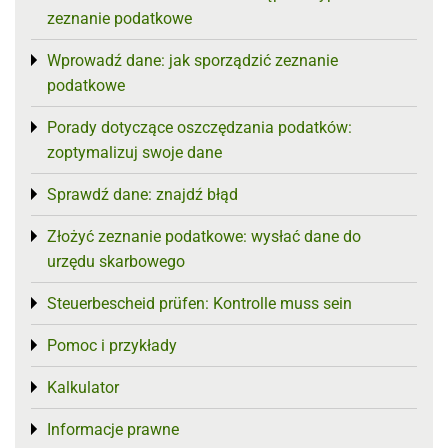
zeznanie podatkowe
Wprowadź dane: jak sporządzić zeznanie
Toggle menu
podatkowe
Porady dotyczące oszczędzania podatków:
Toggle menu
zoptymalizuj swoje dane
Sprawdź dane: znajdź błąd
Toggle menu
Złożyć zeznanie podatkowe: wysłać dane do
Toggle menu
urzędu skarbowego
Steuerbescheid prüfen: Kontrolle muss sein
Toggle menu
Pomoc i przykłady
Toggle menu
Kalkulator
Toggle menu
Informacje prawne
Toggle menu