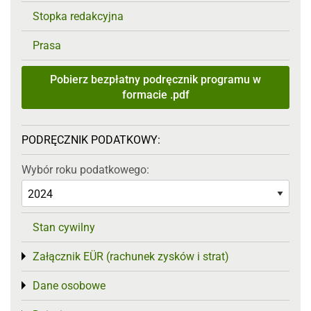
Stopka redakcyjna
Prasa
Pobierz bezpłatny podręcznik programu w
formacie .pdf
PODRĘCZNIK PODATKOWY:
Wybór roku podatkowego:
Stan cywilny
Załącznik EÜR (rachunek zysków i strat)
Toggle menu
Dane osobowe
Toggle menu