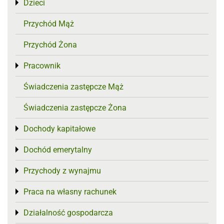
Dzieci
Toggle menu
Przychód Mąż
Przychód Żona
Pracownik
Toggle menu
Świadczenia zastępcze Mąż
Świadczenia zastępcze Żona
Dochody kapitałowe
Toggle menu
Dochód emerytalny
Toggle menu
Przychody z wynajmu
Toggle menu
Praca na własny rachunek
Toggle menu
Działalność gospodarcza
Toggle menu