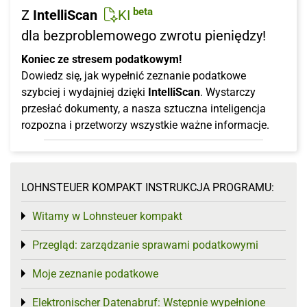
beta
Z
IntelliScan
KI
dla bezproblemowego zwrotu pieniędzy!
Koniec ze stresem podatkowym!
Dowiedz się, jak wypełnić zeznanie podatkowe
szybciej i wydajniej dzięki
IntelliScan
. Wystarczy
przesłać dokumenty, a nasza sztuczna inteligencja
rozpozna i przetworzy wszystkie ważne informacje.
LOHNSTEUER KOMPAKT INSTRUKCJA PROGRAMU:
Witamy w Lohnsteuer kompakt
Toggle menu
Przegląd: zarządzanie sprawami podatkowymi
Toggle menu
Moje zeznanie podatkowe
Toggle menu
Elektronischer Datenabruf: Wstępnie wypełnione
Toggle menu