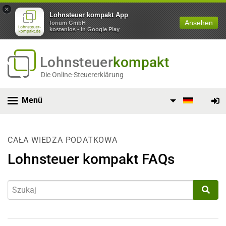
×
Lohnsteuer kompakt App
Ansehen
forium GmbH
kostenlos - In Google Play
Lohnsteuer
kompakt
Die Online-Steuererklärung
Menü
CAŁA WIEDZA PODATKOWA
Lohnsteuer kompakt FAQs