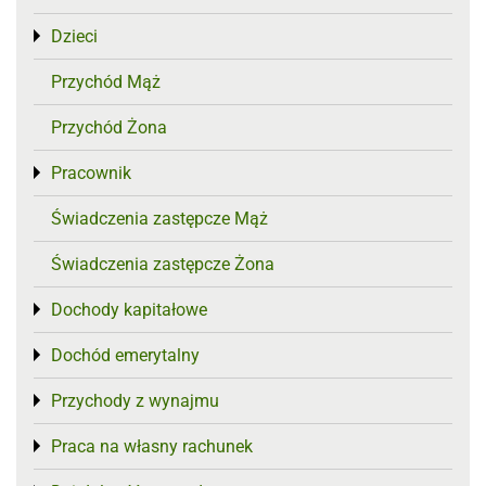
Dzieci
Toggle menu
Przychód Mąż
Przychód Żona
Pracownik
Toggle menu
Świadczenia zastępcze Mąż
Świadczenia zastępcze Żona
Dochody kapitałowe
Toggle menu
Dochód emerytalny
Toggle menu
Przychody z wynajmu
Toggle menu
Praca na własny rachunek
Toggle menu