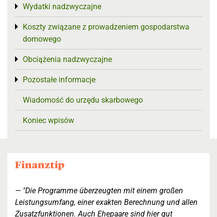
Wydatki nadzwyczajne
Toggle menu
Koszty związane z prowadzeniem gospodarstwa
Toggle menu
domowego
Obciążenia nadzwyczajne
Toggle menu
Pozostałe informacje
Toggle menu
Wiadomość do urzędu skarbowego
Koniec wpisów
"Die Programme überzeugten mit einem großen
Leistungsumfang, einer exakten Berechnung und allen
Zusatzfunktionen. Auch Ehepaare sind hier gut