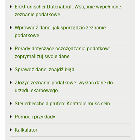
Elektronischer Datenabruf: Wstępnie wypełnione
Toggle menu
zeznanie podatkowe
Wprowadź dane: jak sporządzić zeznanie
Toggle menu
podatkowe
Porady dotyczące oszczędzania podatków:
Toggle menu
zoptymalizuj swoje dane
Sprawdź dane: znajdź błąd
Toggle menu
Złożyć zeznanie podatkowe: wysłać dane do
Toggle menu
urzędu skarbowego
Steuerbescheid prüfen: Kontrolle muss sein
Toggle menu
Pomoc i przykłady
Toggle menu
Kalkulator
Toggle menu