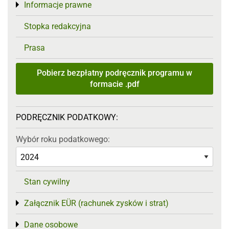
Informacje prawne
Toggle menu
Stopka redakcyjna
Prasa
Pobierz bezpłatny podręcznik programu w
formacie .pdf
PODRĘCZNIK PODATKOWY:
Wybór roku podatkowego:
Stan cywilny
Załącznik EÜR (rachunek zysków i strat)
Toggle menu
Dane osobowe
Toggle menu