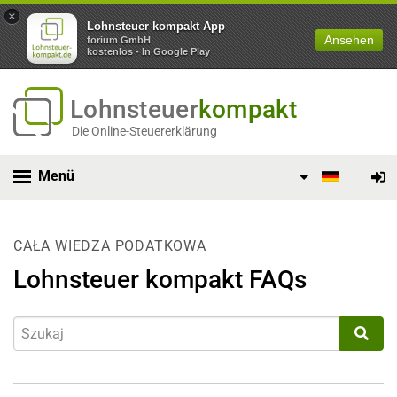
×
Lohnsteuer kompakt App
Ansehen
forium GmbH
kostenlos - In Google Play
Lohnsteuer
kompakt
Die Online-Steuererklärung
Menü
CAŁA WIEDZA PODATKOWA
Lohnsteuer kompakt FAQs