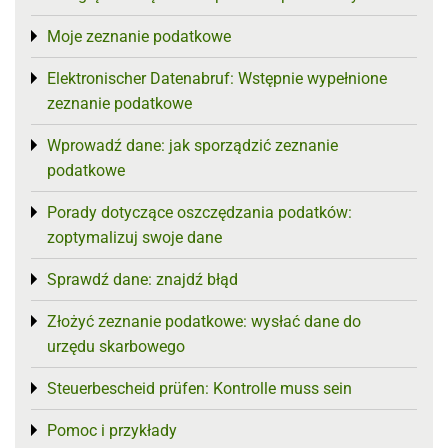
Moje zeznanie podatkowe
Toggle menu
Elektronischer Datenabruf: Wstępnie wypełnione
Toggle menu
zeznanie podatkowe
Wprowadź dane: jak sporządzić zeznanie
Toggle menu
podatkowe
Porady dotyczące oszczędzania podatków:
Toggle menu
zoptymalizuj swoje dane
Sprawdź dane: znajdź błąd
Toggle menu
Złożyć zeznanie podatkowe: wysłać dane do
Toggle menu
urzędu skarbowego
Steuerbescheid prüfen: Kontrolle muss sein
Toggle menu
Pomoc i przykłady
Toggle menu