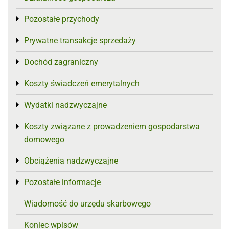
Pozostałe przychody
Toggle menu
Prywatne transakcje sprzedaży
Toggle menu
Dochód zagraniczny
Toggle menu
Koszty świadczeń emerytalnych
Toggle menu
Wydatki nadzwyczajne
Toggle menu
Koszty związane z prowadzeniem gospodarstwa
Toggle menu
domowego
Obciążenia nadzwyczajne
Toggle menu
Pozostałe informacje
Toggle menu
Wiadomość do urzędu skarbowego
Koniec wpisów