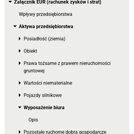
Załącznik EÜR (rachunek zysków i strat)
Toggle menu
Wpływy przedsiębiorstwa
Aktywa przedsiębiorstwa
Toggle menu
Posiadłość (ziemia)
Toggle menu
Obiekt
Toggle menu
Prawa tożsame z prawem nieruchomości
Toggle menu
gruntowej
Wartości niematerialne
Toggle menu
Pojazdy silnikowe
Toggle menu
Wyposażenie biura
Toggle menu
Opis
Pozostałe ruchome dobra gospodarcze
Toggle menu