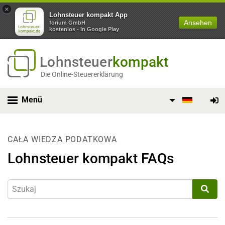
×
Lohnsteuer kompakt App
Ansehen
forium GmbH
kostenlos - In Google Play
Lohnsteuer
kompakt
Die Online-Steuererklärung
Menü
CAŁA WIEDZA PODATKOWA
Lohnsteuer kompakt FAQs