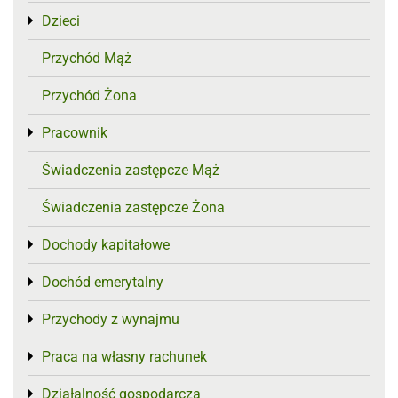
Dzieci
Toggle menu
Przychód Mąż
Przychód Żona
Pracownik
Toggle menu
Świadczenia zastępcze Mąż
Świadczenia zastępcze Żona
Dochody kapitałowe
Toggle menu
Dochód emerytalny
Toggle menu
Przychody z wynajmu
Toggle menu
Praca na własny rachunek
Toggle menu
Działalność gospodarcza
Toggle menu