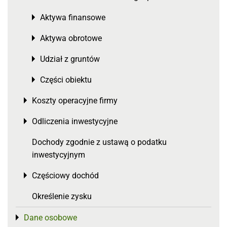
Aktywa finansowe
Toggle menu
Aktywa obrotowe
Toggle menu
Udział z gruntów
Toggle menu
Części obiektu
Toggle menu
Koszty operacyjne firmy
Toggle menu
Odliczenia inwestycyjne
Toggle menu
Dochody zgodnie z ustawą o podatku
inwestycyjnym
Częściowy dochód
Toggle menu
Określenie zysku
Dane osobowe
Toggle menu