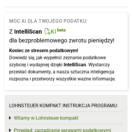
MOC AI DLA TWOJEGO PODATKU:
beta
Z
IntelliScan
KI
dla bezproblemowego zwrotu pieniędzy!
Koniec ze stresem podatkowym!
Dowiedz się, jak wypełnić zeznanie podatkowe
szybciej i wydajniej dzięki
IntelliScan
. Wystarczy
przesłać dokumenty, a nasza sztuczna inteligencja
rozpozna i przetworzy wszystkie ważne informacje.
LOHNSTEUER KOMPAKT INSTRUKCJA PROGRAMU:
Witamy w Lohnsteuer kompakt
Toggle menu
Przegląd: zarządzanie sprawami podatkowymi
Toggle menu