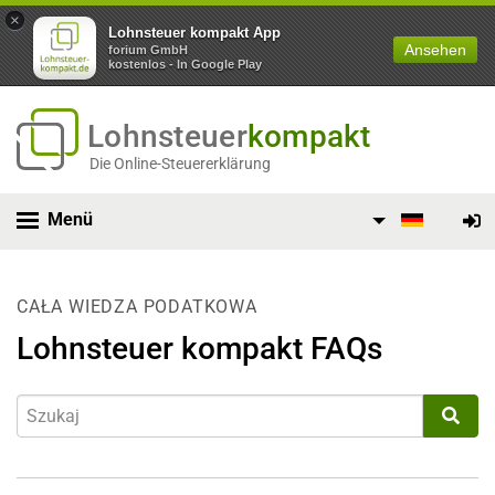
×
Lohnsteuer kompakt App
Ansehen
forium GmbH
kostenlos - In Google Play
Lohnsteuer
kompakt
Die Online-Steuererklärung
Menü
CAŁA WIEDZA PODATKOWA
Lohnsteuer kompakt FAQs