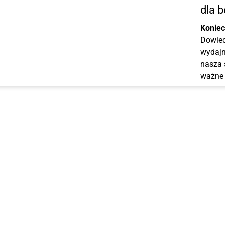
dla 
Koniec
Dowied
wydajn
nasza 
ważne 