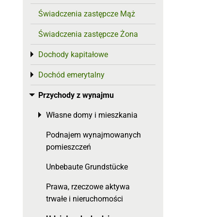
Świadczenia zastępcze Mąż
Świadczenia zastępcze Żona
Dochody kapitałowe
Toggle menu
Dochód emerytalny
Toggle menu
Przychody z wynajmu
Toggle menu
Własne domy i mieszkania
Toggle menu
Podnajem wynajmowanych
pomieszczeń
Unbebaute Grundstücke
Prawa, rzeczowe aktywa
trwałe i nieruchomości