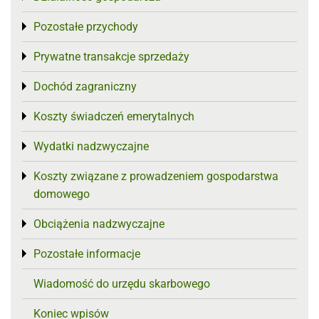
Pozostałe przychody
Toggle menu
Prywatne transakcje sprzedaży
Toggle menu
Dochód zagraniczny
Toggle menu
Koszty świadczeń emerytalnych
Toggle menu
Wydatki nadzwyczajne
Toggle menu
Koszty związane z prowadzeniem gospodarstwa
Toggle menu
domowego
Obciążenia nadzwyczajne
Toggle menu
Pozostałe informacje
Toggle menu
Wiadomość do urzędu skarbowego
Koniec wpisów