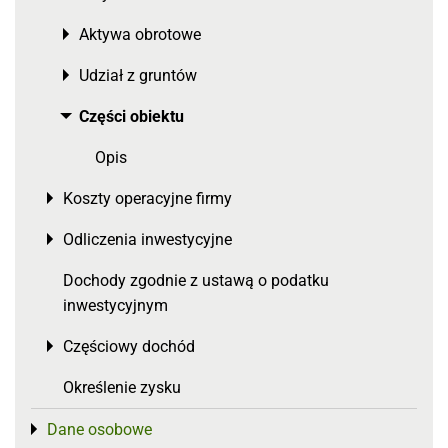
Aktywa obrotowe
Toggle menu
Udział z gruntów
Toggle menu
Części obiektu
Toggle menu
Opis
Koszty operacyjne firmy
Toggle menu
Odliczenia inwestycyjne
Toggle menu
Dochody zgodnie z ustawą o podatku
inwestycyjnym
Częściowy dochód
Toggle menu
Określenie zysku
Dane osobowe
Toggle menu