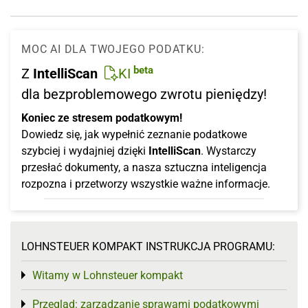
MOC AI DLA TWOJEGO PODATKU:
beta
Z
IntelliScan
KI
dla bezproblemowego zwrotu pieniędzy!
Koniec ze stresem podatkowym!
Dowiedz się, jak wypełnić zeznanie podatkowe
szybciej i wydajniej dzięki
IntelliScan
. Wystarczy
przesłać dokumenty, a nasza sztuczna inteligencja
rozpozna i przetworzy wszystkie ważne informacje.
LOHNSTEUER KOMPAKT INSTRUKCJA PROGRAMU:
Witamy w Lohnsteuer kompakt
Toggle menu
Przegląd: zarządzanie sprawami podatkowymi
Toggle menu