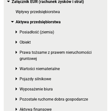
Załącznik EÜR (rachunek zysków i strat)
Toggle menu
Wpływy przedsiębiorstwa
Aktywa przedsiębiorstwa
Toggle menu
Posiadłość (ziemia)
Toggle menu
Obiekt
Toggle menu
Prawa tożsame z prawem nieruchomości
Toggle menu
gruntowej
Wartości niematerialne
Toggle menu
Pojazdy silnikowe
Toggle menu
Wyposażenie biura
Toggle menu
Pozostałe ruchome dobra gospodarcze
Toggle menu
Aktywa finansowe
Toggle menu