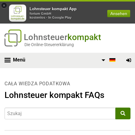
×
Lohnsteuer kompakt App
Ansehen
forium GmbH
kostenlos - In Google Play
Lohnsteuer
kompakt
Die Online-Steuererklärung
Menü
CAŁA WIEDZA PODATKOWA
Lohnsteuer kompakt FAQs