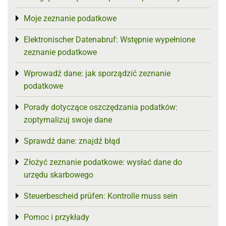
Moje zeznanie podatkowe
Toggle menu
Elektronischer Datenabruf: Wstępnie wypełnione
Toggle menu
zeznanie podatkowe
Wprowadź dane: jak sporządzić zeznanie
Toggle menu
podatkowe
Porady dotyczące oszczędzania podatków:
Toggle menu
zoptymalizuj swoje dane
Sprawdź dane: znajdź błąd
Toggle menu
Złożyć zeznanie podatkowe: wysłać dane do
Toggle menu
urzędu skarbowego
Steuerbescheid prüfen: Kontrolle muss sein
Toggle menu
Pomoc i przykłady
Toggle menu