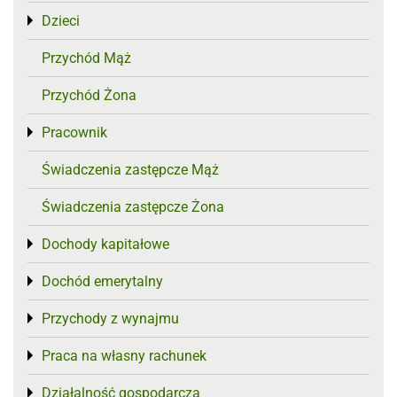
Dzieci
Toggle menu
Przychód Mąż
Przychód Żona
Pracownik
Toggle menu
Świadczenia zastępcze Mąż
Świadczenia zastępcze Żona
Dochody kapitałowe
Toggle menu
Dochód emerytalny
Toggle menu
Przychody z wynajmu
Toggle menu
Praca na własny rachunek
Toggle menu
Działalność gospodarcza
Toggle menu