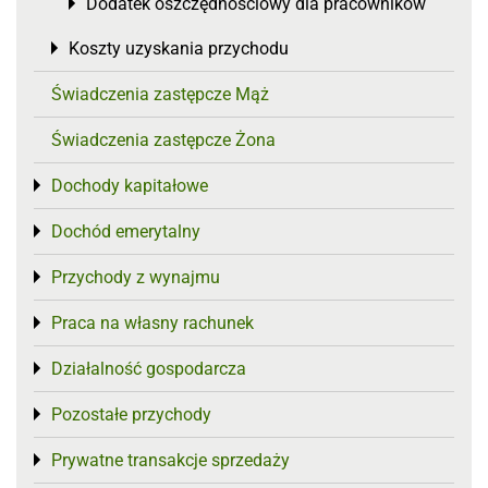
Dodatek oszczędnościowy dla pracowników
Toggle menu
Koszty uzyskania przychodu
Toggle menu
Świadczenia zastępcze Mąż
Świadczenia zastępcze Żona
Dochody kapitałowe
Toggle menu
Dochód emerytalny
Toggle menu
Przychody z wynajmu
Toggle menu
Praca na własny rachunek
Toggle menu
Działalność gospodarcza
Toggle menu
Pozostałe przychody
Toggle menu
Prywatne transakcje sprzedaży
Toggle menu