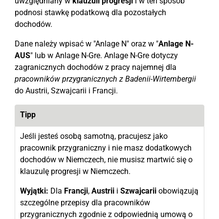
uwzględniany w
klauzuli progresji
i w ten sposób
podnosi stawkę podatkową dla pozostałych
dochodów.
Dane należy wpisać w "Anlage N" oraz w "
Anlage N-
AUS
" lub w Anlage N-Gre. Anlage N-Gre dotyczy
zagranicznych dochodów z pracy najemnej dla
pracowników przygranicznych z Badenii-Wirtembergii
do Austrii, Szwajcarii i Francji.
Tipp
Jeśli jesteś osobą samotną, pracujesz jako
pracownik przygraniczny i nie masz dodatkowych
dochodów w Niemczech, nie musisz martwić się o
klauzulę progresji w Niemczech.
Wyjątki:
Dla
Francji
,
Austrii
i
Szwajcarii
obowiązują
szczególne przepisy dla pracowników
przygranicznych zgodnie z odpowiednią umową o