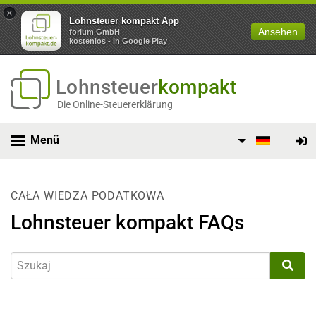
×
Lohnsteuer kompakt App
Ansehen
forium GmbH
kostenlos - In Google Play
Lohnsteuer
kompakt
Die Online-Steuererklärung
Menü
CAŁA WIEDZA PODATKOWA
Lohnsteuer kompakt FAQs