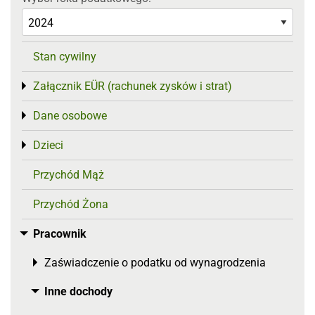
Stan cywilny
Załącznik EÜR (rachunek zysków i strat)
Toggle menu
Dane osobowe
Toggle menu
Dzieci
Toggle menu
Przychód Mąż
Przychód Żona
Pracownik
Toggle menu
Zaświadczenie o podatku od wynagrodzenia
Toggle menu
Inne dochody
Toggle menu