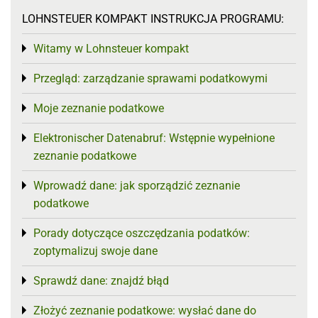
LOHNSTEUER KOMPAKT INSTRUKCJA PROGRAMU:
Witamy w Lohnsteuer kompakt
Toggle menu
Przegląd: zarządzanie sprawami podatkowymi
Toggle menu
Moje zeznanie podatkowe
Toggle menu
Elektronischer Datenabruf: Wstępnie wypełnione
Toggle menu
zeznanie podatkowe
Wprowadź dane: jak sporządzić zeznanie
Toggle menu
podatkowe
Porady dotyczące oszczędzania podatków:
Toggle menu
zoptymalizuj swoje dane
Sprawdź dane: znajdź błąd
Toggle menu
Złożyć zeznanie podatkowe: wysłać dane do
Toggle menu