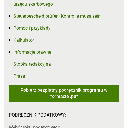
urzędu skarbowego
Steuerbescheid prüfen: Kontrolle muss sein
Toggle menu
Pomoc i przykłady
Toggle menu
Kalkulator
Toggle menu
Informacje prawne
Toggle menu
Stopka redakcyjna
Prasa
Pobierz bezpłatny podręcznik programu w
formacie .pdf
PODRĘCZNIK PODATKOWY:
Wybór roku podatkowego: