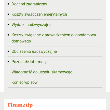
Dochód zagraniczny
Toggle menu
Koszty świadczeń emerytalnych
Toggle menu
Wydatki nadzwyczajne
Toggle menu
Koszty związane z prowadzeniem gospodarstwa
Toggle menu
domowego
Obciążenia nadzwyczajne
Toggle menu
Pozostałe informacje
Toggle menu
Wiadomość do urzędu skarbowego
Koniec wpisów