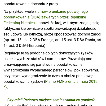
opodatkowania dochodu z pracy.
Na przykład, wiele
z umów o unikaniu podwójnego
opodatkowania (DBA) zawartych przez Republikę
Federalną Niemiec
stanowi, że kraj, w którym znajduje się
faktyczne kierownictwo spółki prowadzącej działalność
żeglugową lub lotniczą, może opodatkować dochód załogi
(np. art. 13 ust. 2 DBA-Francja, art. 15 ust. 3 DBA-Dania, art.
14 ust. 3 DBA-Hiszpania).
Regulacje te są podobne do tych dotyczących zysków
biznesowych ze statków i samolotów. Pozwalają one
umawiającemu się państwu na opodatkowanie
wynagrodzenia wypłacanego personelowi pokładowemu,
przy czym wynagrodzenie to często obniża podstawę
opodatkowania zysków (
Pismo FMF z dnia 3 maja 2018
r.
).
Czy mieli Państwo miejsce zamieszkania za granicą?
Jeśli mają Państwo własne miejsce zamieszkania za