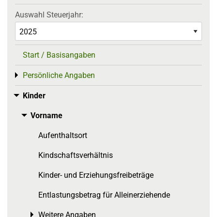
Auswahl Steuerjahr:
Start / Basisangaben
Persönliche Angaben
Toggle menu
Kinder
Toggle menu
Vorname
Toggle menu
Aufenthaltsort
Kindschaftsverhältnis
Kinder- und Erziehungsfreibeträge
Entlastungsbetrag für Alleinerziehende
Weitere Angaben
Toggle menu