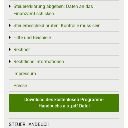
Steuererklärung abgeben: Daten an das
Toggle menu
Finanzamt schicken
Steuerbescheid prüfen: Kontrolle muss sein
Toggle menu
Hilfe und Beispiele
Toggle menu
Rechner
Toggle menu
Rechtliche Informationen
Toggle menu
Impressum
Presse
Download des kostenlosen Programm-
Handbuchs als .pdf Datei
STEUERHANDBUCH: