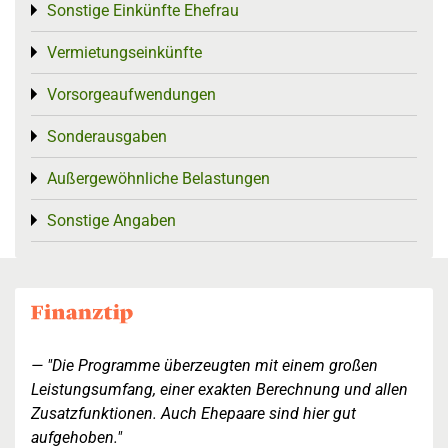
Sonstige Einkünfte Ehefrau
Toggle menu
Vermietungseinkünfte
Toggle menu
Vorsorgeaufwendungen
Toggle menu
Sonderausgaben
Toggle menu
Außergewöhnliche Belastungen
Toggle menu
Sonstige Angaben
Toggle menu
"Die Programme überzeugten mit einem großen
Leistungsumfang, einer exakten Berechnung und allen
Zusatzfunktionen. Auch Ehepaare sind hier gut
aufgehoben."