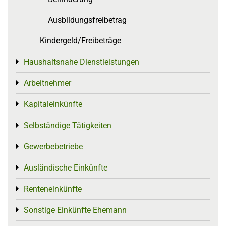
Ausbildungsfreibetrag
Kindergeld/Freibeträge
Haushaltsnahe Dienstleistungen
Toggle menu
Arbeitnehmer
Toggle menu
Kapitaleinkünfte
Toggle menu
Selbständige Tätigkeiten
Toggle menu
Gewerbebetriebe
Toggle menu
Ausländische Einkünfte
Toggle menu
Renteneinkünfte
Toggle menu
Sonstige Einkünfte Ehemann
Toggle menu