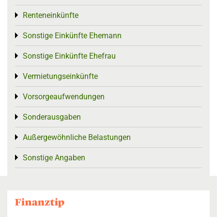
Renteneinkünfte
Toggle menu
Sonstige Einkünfte Ehemann
Toggle menu
Sonstige Einkünfte Ehefrau
Toggle menu
Vermietungseinkünfte
Toggle menu
Vorsorgeaufwendungen
Toggle menu
Sonderausgaben
Toggle menu
Außergewöhnliche Belastungen
Toggle menu
Sonstige Angaben
Toggle menu