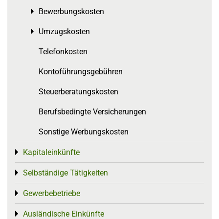
Bewerbungskosten
Toggle menu
Umzugskosten
Toggle menu
Telefonkosten
Kontoführungsgebühren
Steuerberatungskosten
Berufsbedingte Versicherungen
Sonstige Werbungskosten
Kapitaleinkünfte
Toggle menu
Selbständige Tätigkeiten
Toggle menu
Gewerbebetriebe
Toggle menu
Ausländische Einkünfte
Toggle menu