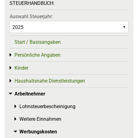
STEUERHANDBUCH:
Auswahl Steuerjahr:
Start / Basisangaben
Persönliche Angaben
Toggle menu
Kinder
Toggle menu
Haushaltsnahe Dienstleistungen
Toggle menu
Arbeitnehmer
Toggle menu
Lohnsteuerbescheinigung
Toggle menu
Weitere Einnahmen
Toggle menu
Werbungskosten
Toggle menu