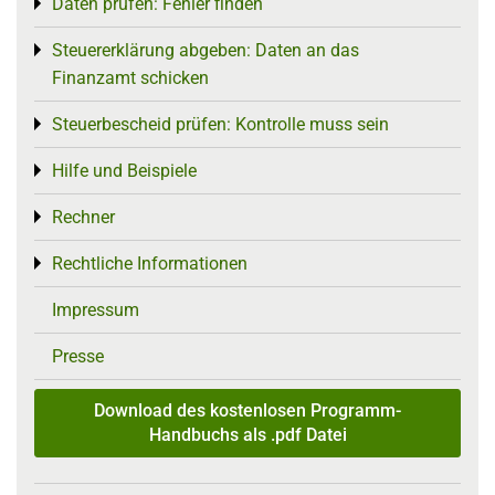
Daten prüfen: Fehler finden
Toggle menu
Steuererklärung abgeben: Daten an das
Toggle menu
Finanzamt schicken
Steuerbescheid prüfen: Kontrolle muss sein
Toggle menu
Hilfe und Beispiele
Toggle menu
Rechner
Toggle menu
Rechtliche Informationen
Toggle menu
Impressum
Presse
Download des kostenlosen Programm-
Handbuchs als .pdf Datei