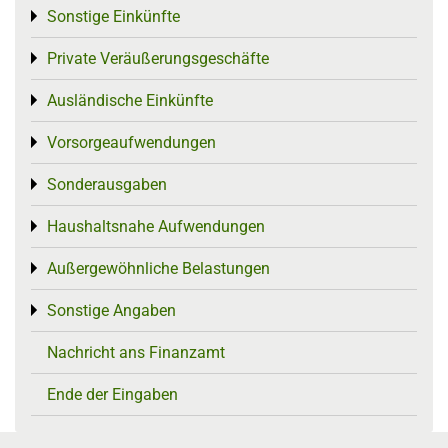
Sonstige Einkünfte
Toggle menu
Private Veräußerungsgeschäfte
Toggle menu
Ausländische Einkünfte
Toggle menu
Vorsorgeaufwendungen
Toggle menu
Sonderausgaben
Toggle menu
Haushaltsnahe Aufwendungen
Toggle menu
Außergewöhnliche Belastungen
Toggle menu
Sonstige Angaben
Toggle menu
Nachricht ans Finanzamt
Ende der Eingaben