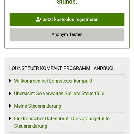
Stunde.
Jetzt kostenlos registrieren
Anonym Testen
LOHNSTEUER KOMPAKT PROGRAMMHANDBUCH:
Willkommen bei Lohnsteuer kompakt
Toggle menu
Übersicht: So verwalten Sie Ihre Steuerfälle
Toggle menu
Meine Steuererklärung
Toggle menu
Elektronischer Datenabruf: Die vorausgefüllte
Toggle menu
Steuererklärung