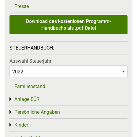
Presse
Download des kostenlosen Programm-
Handbuchs als .pdf Datei
STEUERHANDBUCH:
Auswahl Steuerjahr:
Familienstand
Anlage EÜR
Toggle menu
Persönliche Angaben
Toggle menu
Kinder
Toggle menu