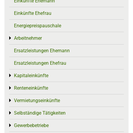
Einkünfte Ehemann
Einkünfte Ehefrau
Energiepreispauschale
Arbeitnehmer
Toggle menu
Ersatzleistungen Ehemann
Ersatzleistungen Ehefrau
Kapitaleinkünfte
Toggle menu
Renteneinkünfte
Toggle menu
Vermietungseinkünfte
Toggle menu
Selbständige Tätigkeiten
Toggle menu
Gewerbebetriebe
Toggle menu