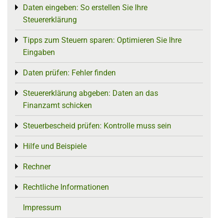
Daten eingeben: So erstellen Sie Ihre
Toggle menu
Steuererklärung
Tipps zum Steuern sparen: Optimieren Sie Ihre
Toggle menu
Eingaben
Daten prüfen: Fehler finden
Toggle menu
Steuererklärung abgeben: Daten an das
Toggle menu
Finanzamt schicken
Steuerbescheid prüfen: Kontrolle muss sein
Toggle menu
Hilfe und Beispiele
Toggle menu
Rechner
Toggle menu
Rechtliche Informationen
Toggle menu
Impressum