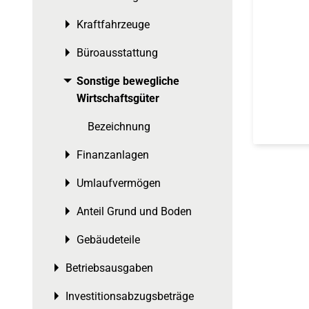
Kraftfahrzeuge
Toggle menu
Büroausstattung
Toggle menu
Sonstige bewegliche
Toggle menu
Wirtschaftsgüter
Bezeichnung
Finanzanlagen
Toggle menu
Umlaufvermögen
Toggle menu
Anteil Grund und Boden
Toggle menu
Gebäudeteile
Toggle menu
Betriebsausgaben
Toggle menu
Investitionsabzugsbeträge
Toggle menu