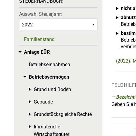
STEUERHANDBUCH:
nicht 
Auswahl Steuerjahr:
abnutz
Betrie
bestim
Familienstand
Betrieb
verbri
Anlage EÜR
Toggle menu
(2022): 
Betriebseinnahmen
Betriebsvermögen
Toggle menu
FELDHILF
Grund und Boden
Toggle menu
Bezeich
Gebäude
Toggle menu
Geben Sie h
Grundstücksgleiche Rechte
Toggle menu
Immaterielle
Toggle menu
Wirtschaftsgüter