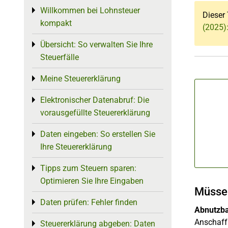
Willkommen bei Lohnsteuer
Toggle menu
Dieser 
kompakt
(2025)
Übersicht: So verwalten Sie Ihre
Toggle menu
Steuerfälle
Meine Steuererklärung
Toggle menu
Elektronischer Datenabruf: Die
Toggle menu
vorausgefüllte Steuererklärung
Daten eingeben: So erstellen Sie
Toggle menu
Ihre Steuererklärung
Tipps zum Steuern sparen:
Toggle menu
Optimieren Sie Ihre Eingaben
Müssen
Daten prüfen: Fehler finden
Toggle menu
Abnutzba
Anschaffu
Steuererklärung abgeben: Daten
Toggle menu