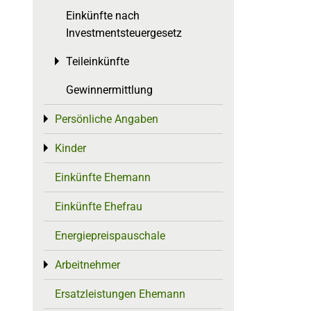
Einkünfte nach
Investmentsteuergesetz
Teileinkünfte
Toggle menu
Gewinnermittlung
Persönliche Angaben
Toggle menu
Kinder
Toggle menu
Einkünfte Ehemann
Einkünfte Ehefrau
Energiepreispauschale
Arbeitnehmer
Toggle menu
Ersatzleistungen Ehemann