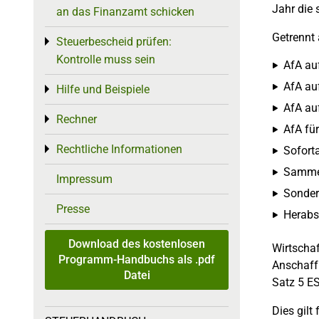
Jahr die 
an das Finanzamt schicken
Getrennt
Steuerbescheid prüfen:
Toggle menu
Kontrolle muss sein
AfA au
AfA auf
Hilfe und Beispiele
Toggle menu
AfA au
Rechner
Toggle menu
AfA fü
Rechtliche Informationen
Toggle menu
Soforta
Sammel
Impressum
Sonder
Presse
Herabs
Download des kostenlosen
Wirtschaf
Programm-Handbuchs als .pdf
Anschaff
Datei
Satz 5 ES
Dies gilt 