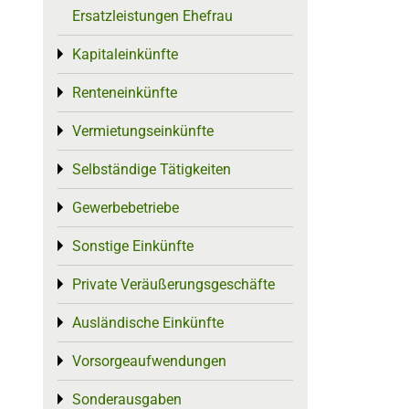
Ersatzleistungen Ehefrau
Kapitaleinkünfte
Toggle menu
Renteneinkünfte
Toggle menu
Vermietungseinkünfte
Toggle menu
Selbständige Tätigkeiten
Toggle menu
Gewerbebetriebe
Toggle menu
Sonstige Einkünfte
Toggle menu
Private Veräußerungsgeschäfte
Toggle menu
Ausländische Einkünfte
Toggle menu
Vorsorgeaufwendungen
Toggle menu
Sonderausgaben
Toggle menu