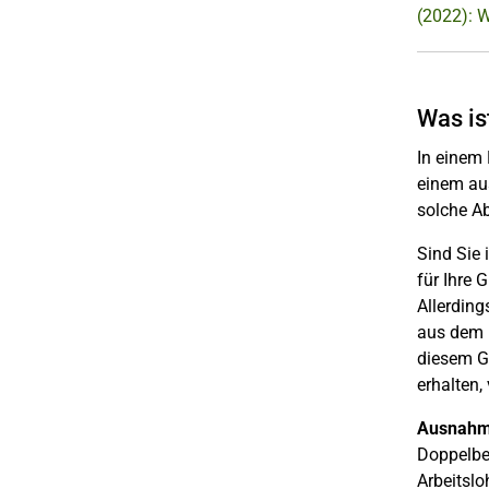
(2022): 
Was i
In einem
einem au
solche A
Sind Sie 
für Ihre
Allerdin
aus dem 
diesem G
erhalten,
Ausnahm
Doppelbes
Arbeitslo