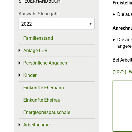
STEUERHANDBUCH:
Freistel
Auswahl Steuerjahr:
Die au
Anrechn
Familienstand
Die au
angere
Anlage EÜR
Toggle menu
Bei Arbe
Persönliche Angaben
Toggle menu
(2022): W
Kinder
Toggle menu
Einkünfte Ehemann
Einkünfte Ehefrau
Energiepreispauschale
Arbeitnehmer
Toggle menu