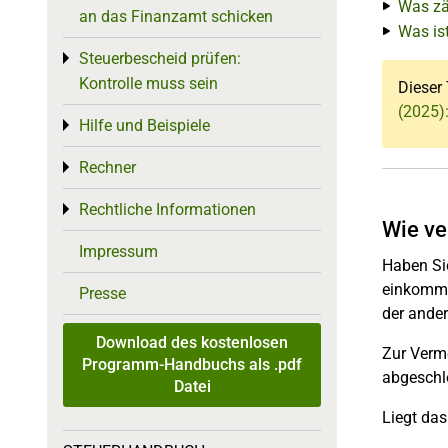
Was zä
an das Finanzamt schicken
Was is
Steuerbescheid prüfen:
Toggle menu
Kontrolle muss sein
Dieser 
(2025)
Hilfe und Beispiele
Toggle menu
Rechner
Toggle menu
Rechtliche Informationen
Toggle menu
Wie ve
Impressum
Haben Sie
einkommen
Presse
der ander
Download des kostenlosen
Zur Verm
Programm-Handbuchs als .pdf
abgeschl
Datei
Liegt da