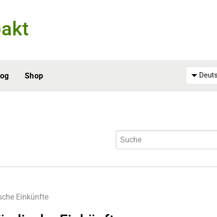
akt
Deuts
log
Shop
sche Einkünfte