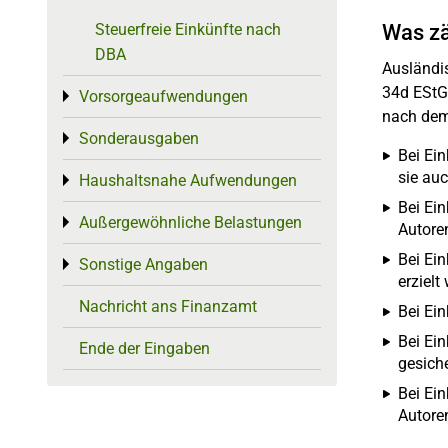
Was zä
Steuerfreie Einkünfte nach
DBA
Ausländi
34d EStG
Vorsorgeaufwendungen
Toggle menu
nach dem
Sonderausgaben
Toggle menu
Bei Ei
sie au
Haushaltsnahe Aufwendungen
Toggle menu
Bei Ein
Außergewöhnliche Belastungen
Toggle menu
Autore
Bei Ei
Sonstige Angaben
Toggle menu
erzielt
Nachricht ans Finanzamt
Bei Ei
Bei Ei
Ende der Eingaben
gesiche
Bei Ei
Autore