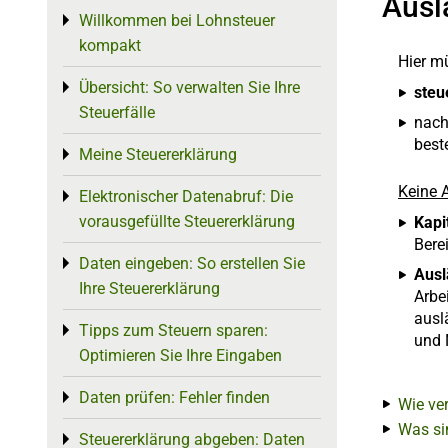
Ausl
Willkommen bei Lohnsteuer
Toggle menu
kompakt
Hier m
Übersicht: So verwalten Sie Ihre
Toggle menu
steu
Steuerfälle
nac
best
Meine Steuererklärung
Toggle menu
Keine 
Elektronischer Datenabruf: Die
Toggle menu
vorausgefüllte Steuererklärung
Kapi
Bere
Daten eingeben: So erstellen Sie
Toggle menu
Ausl
Ihre Steuererklärung
Arbe
ausl
Tipps zum Steuern sparen:
Toggle menu
und 
Optimieren Sie Ihre Eingaben
Daten prüfen: Fehler finden
Toggle menu
Wie ve
Was si
Steuererklärung abgeben: Daten
Toggle menu