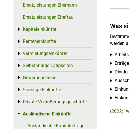
Ersatzleistungen Ehemann
Ersatzleistungen Ehefrau
Was si
Kapitaleinkünfte
Toggle menu
Bestimme
Renteneinkünfte
Toggle menu
werden a
Vermietungseinkünfte
Toggle menu
Arbeits
Erträg
Selbständige Tätigkeiten
Toggle menu
Divide
Gewerbebetriebe
Toggle menu
Aussch
Einkünf
Sonstige Einkünfte
Toggle menu
Einkün
Private Veräußerungsgeschäfte
Toggle menu
(2022): W
Ausländische Einkünfte
Toggle menu
Ausländische Kapitalerträge