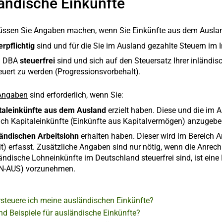
ändische Einkünfte
üssen Sie Angaben machen, wenn Sie Einkünfte aus dem Ausland 
erpflichtig
sind und für die Sie im Ausland gezahlte Steuern im 
h DBA
steuerfrei
sind und sich auf den Steuersatz Ihrer inländis
euert zu werden (Progressionsvorbehalt).
Angaben
sind erforderlich, wenn Sie:
taleinkünfte aus dem Ausland
erzielt haben. Diese und die im 
ich Kapitaleinkünfte (Einkünfte aus Kapitalvermögen) anzugebe
ändischen Arbeitslohn
erhalten haben. Dieser wird im Bereich 
it) erfasst. Zusätzliche Angaben sind nur nötig, wenn die Anre
ändische Lohneinkünfte im Deutschland steuerfrei sind, ist eine
N-AUS) vorzunehmen.
rsteuere ich meine ausländischen Einkünfte?
nd Beispiele für ausländische Einkünfte?