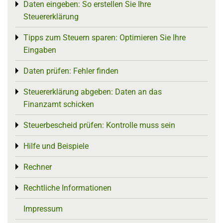
Daten eingeben: So erstellen Sie Ihre
Toggle menu
Steuererklärung
Tipps zum Steuern sparen: Optimieren Sie Ihre
Toggle menu
Eingaben
Daten prüfen: Fehler finden
Toggle menu
Steuererklärung abgeben: Daten an das
Toggle menu
Finanzamt schicken
Steuerbescheid prüfen: Kontrolle muss sein
Toggle menu
Hilfe und Beispiele
Toggle menu
Rechner
Toggle menu
Rechtliche Informationen
Toggle menu
Impressum