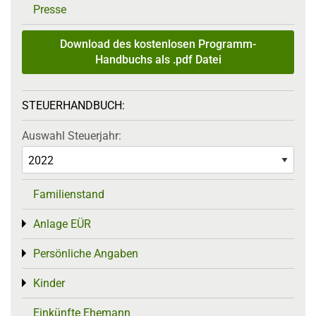
Presse
Download des kostenlosen Programm-
Handbuchs als .pdf Datei
STEUERHANDBUCH:
Auswahl Steuerjahr:
Familienstand
Anlage EÜR
Toggle menu
Persönliche Angaben
Toggle menu
Kinder
Toggle menu
Einkünfte Ehemann