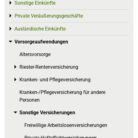
Sonstige Einkünfte
Toggle menu
Private Veräußerungsgeschäfte
Toggle menu
Ausländische Einkünfte
Toggle menu
Vorsorgeaufwendungen
Toggle menu
Altersvorsorge
Riester-Rentenversicherung
Toggle menu
Kranken- und Pflegeversicherung
Toggle menu
Kranken-/Pflegeversicherung für andere
Personen
Sonstige Versicherungen
Toggle menu
Freiwillige Arbeitslosenversicherungen
Private Haftpflichtversicherungen