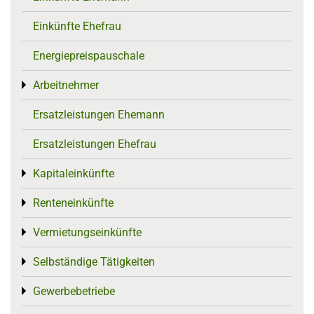
Einkünfte Ehefrau
Energiepreispauschale
Arbeitnehmer
Toggle menu
Ersatzleistungen Ehemann
Ersatzleistungen Ehefrau
Kapitaleinkünfte
Toggle menu
Renteneinkünfte
Toggle menu
Vermietungseinkünfte
Toggle menu
Selbständige Tätigkeiten
Toggle menu
Gewerbebetriebe
Toggle menu