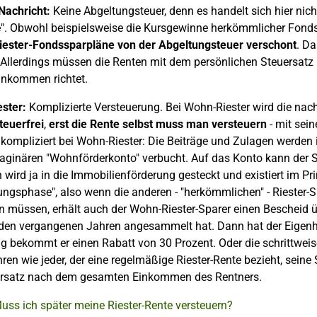
Nachricht:
Keine Abgeltungsteuer, denn es handelt sich hier nic
". Obwohl beispielsweise die Kursgewinne herkömmlicher Fondss
iester-Fondssparpläne von der Abgeltungsteuer verschont
. Da
Allerdings müssen die Renten mit dem persönlichen Steuersatz 
nkommen richtet.
ster:
Komplizierte Versteuerung. Bei Wohn-Riester wird die na
teuerfrei
,
erst die Rente selbst muss man versteuern
- mit sei
 kompliziert bei Wohn-Riester: Die Beiträge und Zulagen werde
ginären "Wohnförderkonto" verbucht. Auf das Konto kann der Sp
wird ja in die Immobilienförderung gesteckt und existiert im Pri
ungsphase", also wenn die anderen - "herkömmlichen" - Riester
n müssen, erhält auch der Wohn-Riester-Sparer einen Bescheid ü
den vergangenen Jahren angesammelt hat. Dann hat der Eigenhei
 bekommt er einen Rabatt von 30 Prozent. Oder die schrittweise
ren wie jeder, der eine regelmäßige Riester-Rente bezieht, seine 
ersatz nach dem gesamten Einkommen des Rentners.
uss ich später meine Riester-Rente versteuern?