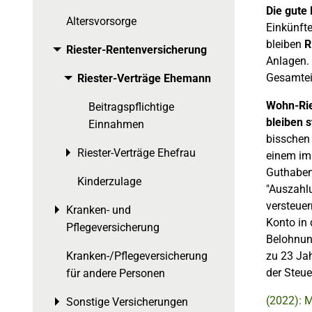
Die gute 
Altersvorsorge
Einkünfte
bleiben
R
Riester-Rentenversicherung
Toggle menu
Anlagen. 
Gesamtei
Riester-Verträge Ehemann
Toggle menu
Wohn-Rie
Beitragspflichtige
bleiben s
Einnahmen
bisschen
Riester-Verträge Ehefrau
Toggle menu
einem ima
Guthaben 
Kinderzulage
"Auszahl
versteuer
Kranken- und
Toggle menu
Konto in 
Pflegeversicherung
Belohnung
Kranken-/Pflegeversicherung
zu 23 Jah
der Steu
für andere Personen
(2022): M
Sonstige Versicherungen
Toggle menu