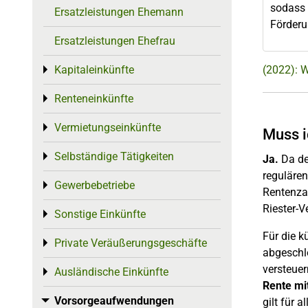
sodass 
Ersatzleistungen Ehemann
Förderu
Ersatzleistungen Ehefrau
Kapitaleinkünfte
(2022): 
Toggle menu
Renteneinkünfte
Toggle menu
Vermietungseinkünfte
Toggle menu
Muss i
Selbständige Tätigkeiten
Toggle menu
Ja.
Da de
regulären
Gewerbebetriebe
Toggle menu
Rentenzah
Riester-V
Sonstige Einkünfte
Toggle menu
Für die k
Private Veräußerungsgeschäfte
Toggle menu
abgeschlo
versteuer
Ausländische Einkünfte
Toggle menu
Rente mi
Vorsorgeaufwendungen
Toggle menu
gilt für 