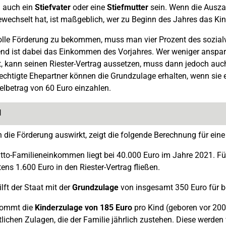
 auch ein
Stiefvater
oder eine
Stiefmutter
sein. Wenn die Ausza
wechselt hat, ist maßgeblich, wer zu Beginn des Jahres das Kin
olle Förderung zu bekommen, muss man vier Prozent des sozial
 ist dabei das Einkommen des Vorjahres. Wer weniger anspart, 
st, kann seinen Riester-Vertrag aussetzen, muss dann jedoch auch
echtigte Ehepartner können die Grundzulage erhalten, wenn sie
lbetrag von 60 Euro einzahlen.
l
h die Förderung auswirkt, zeigt die folgende Berechnung für eine
tto-Familieneinkommen liegt bei 40.000 Euro im Jahre 2021. Fü
ens 1.600 Euro in den Riester-Vertrag fließen.
lft der Staat mit der
Grundzulage
von insgesamt 350 Euro für be
kommt die
Kinderzulage von 185 Euro
pro Kind (geboren vor 20
tlichen Zulagen, die der Familie jährlich zustehen. Diese werd