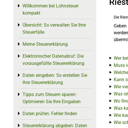
Ries
Willkommen bei Lohnsteuer
Toggle menu
kompakt
Die Rie
Übersicht: So verwalten Sie Ihre
Toggle menu
Geben 
Steuerfälle
werden
übermi
Meine Steuererklärung
Toggle menu
Elektronischer Datenabruf: Die
Toggle menu
Wer be
vorausgefüllte Steuererklärung
Muss i
Welche
Daten eingeben: So erstellen Sie
Toggle menu
Kann ic
Ihre Steuererklärung
Wie vie
Was is
Tipps zum Steuern sparen:
Toggle menu
Wo find
Optimieren Sie Ihre Eingaben
Was ka
Daten prüfen: Fehler finden
Toggle menu
Wie ka
Wie sch
Steuererklärung abgeben: Daten
Toggle menu