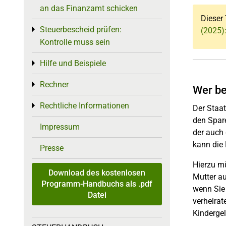
an das Finanzamt schicken
Dieser 
Steuerbescheid prüfen:
Toggle menu
(2025)
Kontrolle muss sein
Hilfe und Beispiele
Toggle menu
Rechner
Toggle menu
Wer be
Rechtliche Informationen
Toggle menu
Der Staat
den Spare
Impressum
der auch 
kann die
Presse
Hierzu mü
Download des kostenlosen
Mutter au
Programm-Handbuchs als .pdf
wenn Sie 
Datei
verheirat
Kindergel