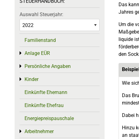
STEUERHANDBUCH:
Das kann
Jahres ge
Auswahl Steuerjahr:
Um die v
Maßgebend
liquide i
Familienstand
förderber
Anlage EÜR
Toggle menu
den Socke
Persönliche Angaben
Toggle menu
Beispie
Kinder
Toggle menu
Wie sic
Einkünfte Ehemann
Das Bru
mindest
Einkünfte Ehefrau
Dabei hi
Energiepreispauschale
Hinzu 
Arbeitnehmer
Toggle menu
an staa