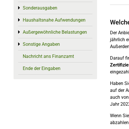
Sonderausgaben
Toggle menu
Haushaltsnahe Aufwendungen
Toggle menu
Welche
Außergewöhnliche Belastungen
Toggle menu
Der Anbie
jährlich 
Sonstige Angaben
Toggle menu
Außerdem
Nachricht ans Finanzamt
Darauf fi
Zertifiz
Ende der Eingaben
eingezah
Haben Si
auf der A
auch von 
Jahr 202
Wenn Sie
abzahlen 