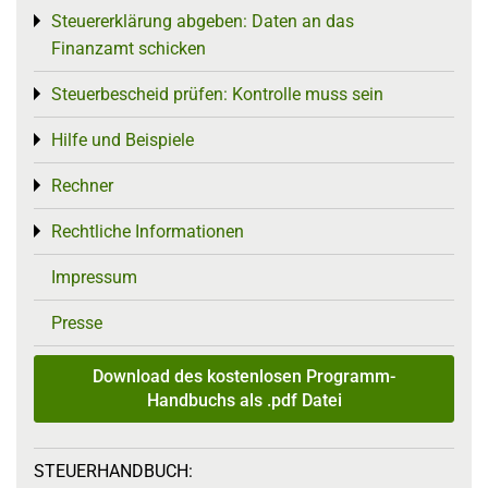
Steuererklärung abgeben: Daten an das
Toggle menu
Finanzamt schicken
Steuerbescheid prüfen: Kontrolle muss sein
Toggle menu
Hilfe und Beispiele
Toggle menu
Rechner
Toggle menu
Rechtliche Informationen
Toggle menu
Impressum
Presse
Download des kostenlosen Programm-
Handbuchs als .pdf Datei
STEUERHANDBUCH: