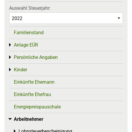
Auswahl Steuerjahr:
Familienstand
Anlage EÜR
Toggle menu
Persönliche Angaben
Toggle menu
Kinder
Toggle menu
Einkünfte Ehemann
Einkünfte Ehefrau
Energiepreispauschale
Arbeitnehmer
Toggle menu
Lohnsteuerbescheinigung
Toggle menu