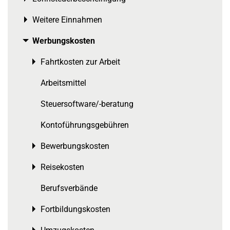
Weitere Einnahmen
Toggle menu
Werbungskosten
Toggle menu
Fahrtkosten zur Arbeit
Toggle menu
Arbeitsmittel
Steuersoftware/-beratung
Kontoführungsgebühren
Bewerbungskosten
Toggle menu
Reisekosten
Toggle menu
Berufsverbände
Fortbildungskosten
Toggle menu