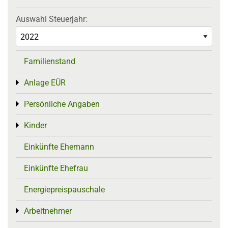
Auswahl Steuerjahr:
Familienstand
Anlage EÜR
Toggle menu
Persönliche Angaben
Toggle menu
Kinder
Toggle menu
Einkünfte Ehemann
Einkünfte Ehefrau
Energiepreispauschale
Arbeitnehmer
Toggle menu