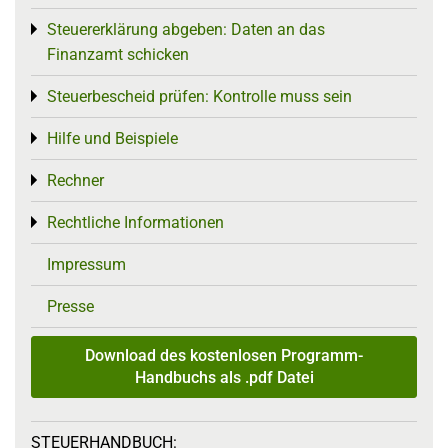
Steuererklärung abgeben: Daten an das
Toggle menu
Finanzamt schicken
Steuerbescheid prüfen: Kontrolle muss sein
Toggle menu
Hilfe und Beispiele
Toggle menu
Rechner
Toggle menu
Rechtliche Informationen
Toggle menu
Impressum
Presse
Download des kostenlosen Programm-
Handbuchs als .pdf Datei
STEUERHANDBUCH: