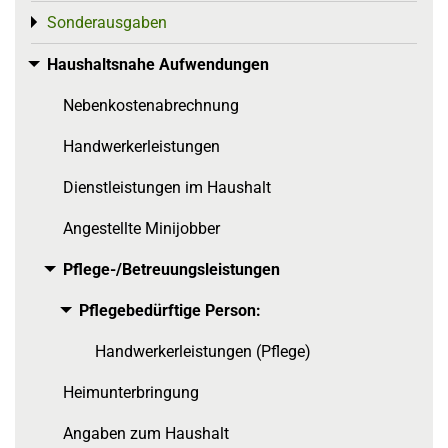
Sonderausgaben
Toggle menu
Haushaltsnahe Aufwendungen
Toggle menu
Nebenkostenabrechnung
Handwerkerleistungen
Dienstleistungen im Haushalt
Angestellte Minijobber
Pflege-/Betreuungsleistungen
Toggle menu
Pflegebedürftige Person:
Toggle menu
Handwerkerleistungen (Pflege)
Heimunterbringung
Angaben zum Haushalt