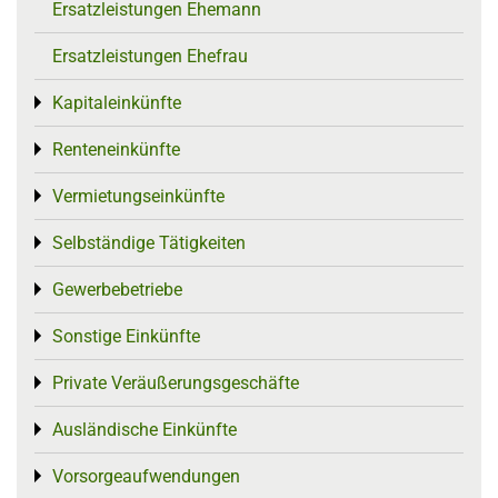
Ersatzleistungen Ehemann
Ersatzleistungen Ehefrau
Kapitaleinkünfte
Toggle menu
Renteneinkünfte
Toggle menu
Vermietungseinkünfte
Toggle menu
Selbständige Tätigkeiten
Toggle menu
Gewerbebetriebe
Toggle menu
Sonstige Einkünfte
Toggle menu
Private Veräußerungsgeschäfte
Toggle menu
Ausländische Einkünfte
Toggle menu
Vorsorgeaufwendungen
Toggle menu