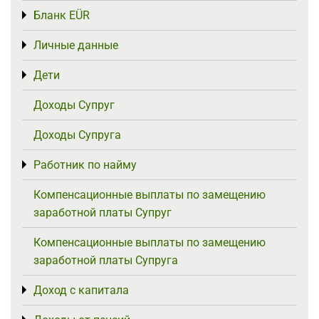
Бланк EÜR
Toggle menu
Личные данные
Toggle menu
Дети
Toggle menu
Доходы Супруг
Доходы Супруга
Работник по найму
Toggle menu
Компенсационные выплаты по замещению
заработной платы Супруг
Компенсационные выплаты по замещению
заработной платы Супруга
Доход с капитала
Toggle menu