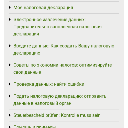
Моя налоговая декларация
Toggle menu
Электронное извлечение данных:
Toggle menu
Предварительно заполненная налоговая
декларация
Введите данные: Как создать Вашу налоговую
Toggle menu
декларацию
Советы по экономии налогов: оптимизируйте
Toggle menu
свои данные
Проверка данных: найти ошибки
Toggle menu
Подать налоговую декларацию: отправить
Toggle menu
данные в налоговый орган
Steuerbescheid prüfen: Kontrolle muss sein
Toggle menu
Помощь и примеры
Toggle menu