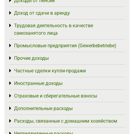
Доходы от пенсий
Toggle menu
Доход от сдачи в аренду
Toggle menu
Трудовая деятельность в качестве
Toggle menu
самозанятого лица
Промысловые предприятия (Gewerbebetriebe)
Toggle menu
Прочие доходы
Toggle menu
Частные сделки купли-продажи
Toggle menu
Иностранные доходы
Toggle menu
Страховые и сберегательные взносы
Toggle menu
Дополнительные расходы
Toggle menu
Расходы, связанные с домашним хозяйством
Toggle menu
Непредвиденные расходы
Toggle menu