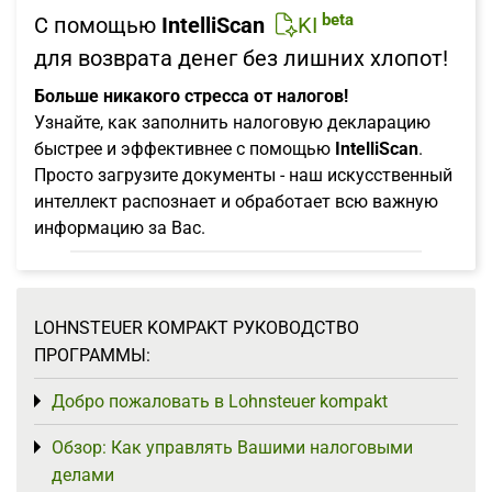
beta
С помощью
IntelliScan
KI
для возврата денег без лишних хлопот!
Больше никакого стресса от налогов!
Узнайте, как заполнить налоговую декларацию
быстрее и эффективнее с помощью
IntelliScan
.
Просто загрузите документы - наш искусственный
интеллект распознает и обработает всю важную
информацию за Вас.
LOHNSTEUER KOMPAKT РУКОВОДСТВО
ПРОГРАММЫ:
Добро пожаловать в Lohnsteuer kompakt
Toggle menu
Обзор: Как управлять Вашими налоговыми
Toggle menu
делами