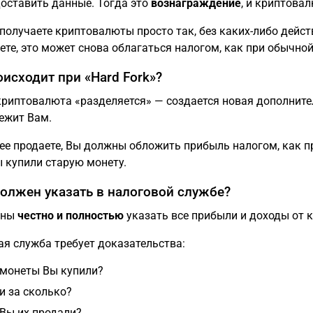
доставить данные. Тогда это
вознаграждение
, и криптова
получаете криптовалюты просто так, без каких-либо дейст
ете, это может снова облагаться налогом, как при обычно
оисходит при «Hard Fork»?
криптовалюта «разделяется» — создается новая дополните
ежит Вам.
ее продаете, Вы должны обложить прибыль налогом, как пр
 купили старую монету.
должен указать в налоговой службе?
жны
честно и полностью
указать все прибыли и доходы от 
ая служба требует доказательства:
 монеты Вы купили?
и за сколько?
 Вы их продали?