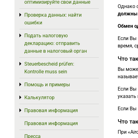
оптимизируйте свои данные
Однако 
должны 
Проверка данных: найти
Toggle menu
ошибки
Обмен о
Подать налоговую
Toggle menu
Если Вы
декларацию: отправить
время, с
данные в налоговый орган
Что та
Steuerbescheid prüfen:
Toggle menu
Вы може
Kontrolle muss sein
называет
Помощь и примеры
Toggle menu
Если Вы
указать 
Калькулятор
Toggle menu
Если Вы 
Правовая информация
Toggle menu
Что так
Правовая информация
При «Air
Пресса