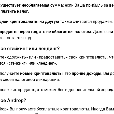
существует
необлагаемая сумма
: если Ваша прибыль за в
платить налог
.
дной криптовалюты на другую
также считается продажей. 
продаете через год
, это
не облагается налогом
. Даже если
рок остается год.
кое стейкинг или лендинг?
те «одолжить» или «предоставить» свои криптовалюты, чт
ся «стейкинг» или «лендинг».
 получаете
новые криптовалюты
, это
прочие доходы
. Вы д
в своей налоговой декларации.
позже их продаете, это может быть дополнительной «прода
ое Airdrop?
drop» Вы получаете бесплатные криптовалюты. Иногда Вам