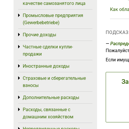
качестве самозанятого лица
Как обл
Промысловые предприятия
Toggle menu
(Gewerbebetriebe)
ПОДСКАЗ
Прочие доходы
Toggle menu
Распред
Частные сделки купли-
Toggle menu
Пожалуйст
продажи
Если имуще
Иностранные доходы
Toggle menu
Страховые и сберегательные
Toggle menu
За
взносы
Дополнительные расходы
Toggle menu
Расходы, связанные с
Toggle menu
домашним хозяйством
Непредвиденные расходы