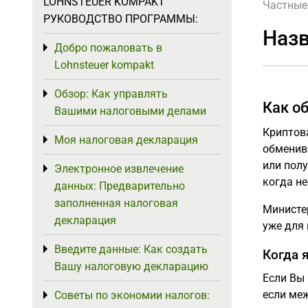
LOHNSTEUER KOMPAKT
Частные
РУКОВОДСТВО ПРОГРАММЫ:
Назв
Добро пожаловать в
Toggle menu
Lohnsteuer kompakt
Обзор: Как управлять
Toggle menu
Как о
Вашими налоговыми делами
Криптова
Моя налоговая декларация
Toggle menu
обменив
или полу
Электронное извлечение
Toggle menu
когда н
данных: Предварительно
заполненная налоговая
Министе
декларация
уже для 
Введите данные: Как создать
Toggle menu
Когда 
Вашу налоговую декларацию
Если Вы 
если ме
Советы по экономии налогов:
Toggle menu