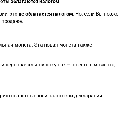
люты
облагаются налогом
.
вий, это
не облагается налогом
. Но: если Вы позже
й продаже.
льная монета. Эта новая монета также
и первоначальной покупке, — то есть с момента,
криптовалют в своей налоговой декларации.