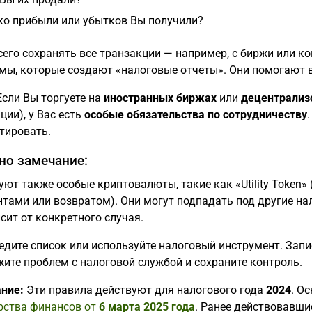
ко прибыли или убытков Вы получили?
его сохранять все транзакции — например, с биржи или ко
мы, которые создают «налоговые отчеты». Они помогают в
сли Вы торгуете на
иностранных биржах
или
децентрализ
ции), у Вас есть
особые обязательства по сотрудничеству
тировать.
но замечание:
ют также особые криптовалюты, такие как «Utility Token» 
нтами или возвратом). Они могут подпадать под другие на
сит от конкретного случая.
едите список или используйте налоговый инструмент. Запис
ите проблем с налоговой службой и сохраните контроль.
ние:
Эти правила действуют для налогового года
2024
. О
рства финансов от
6 марта 2025 года
. Ранее действовавши