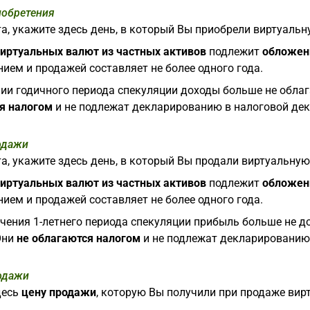
иобретения
а, укажите здесь день, в который Вы приобрели виртуальн
иртуальных валют из частных активов
подлежит
обложен
ием и продажей составляет не более одного года.
нии годичного периода спекуляции доходы больше не обла
я налогом
и не подлежат декларированию в налоговой дек
одажи
а, укажите здесь день, в который Вы продали виртуальную
иртуальных валют из частных активов
подлежит
обложен
ием и продажей составляет не более одного года.
ечения 1-летнего периода спекуляции прибыль больше не д
Они
не облагаются налогом
и не подлежат декларированию 
одажи
десь
цену продажи
, которую Вы получили при продаже вир