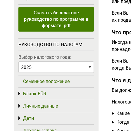
или пре
Скачать бесплатное
Если Вы 
руководство по программе в
их прода
формате .pdf
Что пр
Иногда 
РУКОВОДСТВО ПО НАЛОГАМ:
принадл
Выбор налогового года:
Если Вы 
когда Вы
Что я 
Семейное положение
Вы дол
Бланк EÜR
Toggle menu
Налогов
Личные данные
Toggle menu
Какие
Дети
Toggle menu
Когда 
Доходы Супруг
Когда