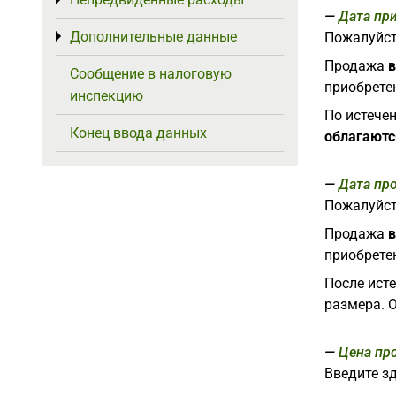
Toggle menu
Дата пр
Дополнительные данные
Пожалуйст
Toggle menu
Продажа
в
Сообщение в налоговую
приобретен
инспекцию
По истече
Конец ввода данных
облагаютс
Дата пр
Пожалуйст
Продажа
в
приобретен
После ист
размера. 
Цена пр
Введите з