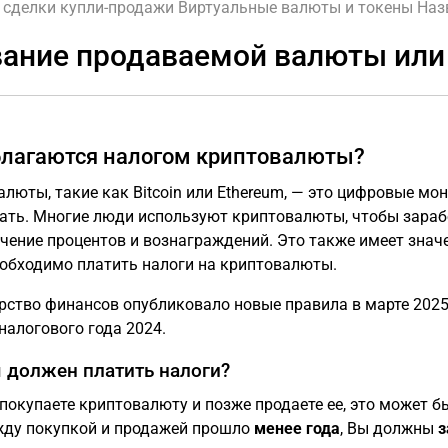
 сделки купли-продажи
Виртуальные валюты и токены
Наз
ание продаваемой валюты или
благаются налогом криптовалюты?
люты, такие как Bitcoin или Ethereum, — это цифровые мо
ать. Многие люди используют криптовалюты, чтобы зарабо
чение процентов и вознаграждений. Это также имеет знач
еобходимо платить налоги на криптовалюты.
рство финансов опубликовало новые правила в марте 2025 
налогового года 2024.
я должен платить налоги?
покупаете криптовалюту и позже продаете ее, это может б
жду покупкой и продажей прошло
менее года
, Вы должны
з