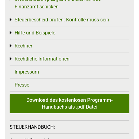
Finanzamt schicken
Steuerbescheid prüfen: Kontrolle muss sein
Toggle menu
Hilfe und Beispiele
Toggle menu
Rechner
Toggle menu
Rechtliche Informationen
Toggle menu
Impressum
Presse
Download des kostenlosen Programm-
Handbuchs als .pdf Datei
STEUERHANDBUCH: