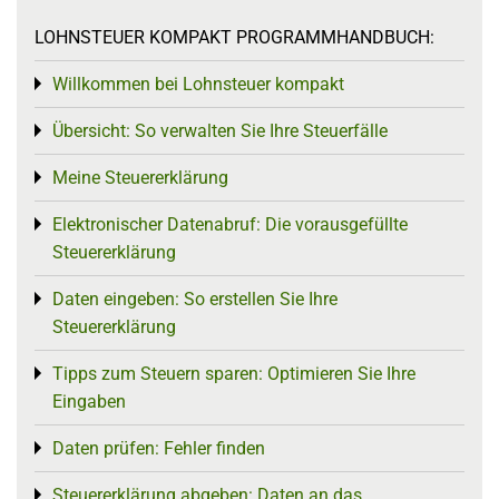
LOHNSTEUER KOMPAKT PROGRAMMHANDBUCH:
Willkommen bei Lohnsteuer kompakt
Toggle menu
Übersicht: So verwalten Sie Ihre Steuerfälle
Toggle menu
Meine Steuererklärung
Toggle menu
Elektronischer Datenabruf: Die vorausgefüllte
Toggle menu
Steuererklärung
Daten eingeben: So erstellen Sie Ihre
Toggle menu
Steuererklärung
Tipps zum Steuern sparen: Optimieren Sie Ihre
Toggle menu
Eingaben
Daten prüfen: Fehler finden
Toggle menu
Steuererklärung abgeben: Daten an das
Toggle menu