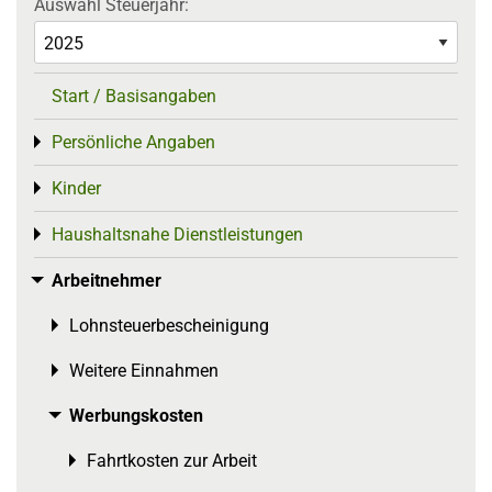
Auswahl Steuerjahr:
Start / Basisangaben
Persönliche Angaben
Toggle menu
Kinder
Toggle menu
Haushaltsnahe Dienstleistungen
Toggle menu
Arbeitnehmer
Toggle menu
Lohnsteuerbescheinigung
Toggle menu
Weitere Einnahmen
Toggle menu
Werbungskosten
Toggle menu
Fahrtkosten zur Arbeit
Toggle menu