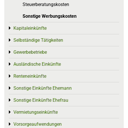
Steuerberatungskosten
Sonstige Werbungskosten
Kapitaleinkünfte
Toggle menu
Selbständige Tätigkeiten
Toggle menu
Gewerbebetriebe
Toggle menu
Ausländische Einkünfte
Toggle menu
Renteneinkünfte
Toggle menu
Sonstige Einkünfte Ehemann
Toggle menu
Sonstige Einkünfte Ehefrau
Toggle menu
Vermietungseinkünfte
Toggle menu
Vorsorgeaufwendungen
Toggle menu