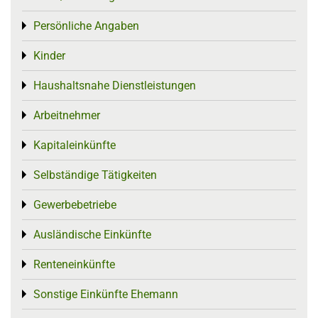
Persönliche Angaben
Toggle menu
Kinder
Toggle menu
Haushaltsnahe Dienstleistungen
Toggle menu
Arbeitnehmer
Toggle menu
Kapitaleinkünfte
Toggle menu
Selbständige Tätigkeiten
Toggle menu
Gewerbebetriebe
Toggle menu
Ausländische Einkünfte
Toggle menu
Renteneinkünfte
Toggle menu
Sonstige Einkünfte Ehemann
Toggle menu