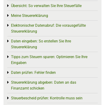
Übersicht: So verwalten Sie Ihre Steuerfälle
Toggle menu
Meine Steuererklärung
Toggle menu
Elektronischer Datenabruf: Die vorausgefüllte
Toggle menu
Steuererklärung
Daten eingeben: So erstellen Sie Ihre
Toggle menu
Steuererklärung
Tipps zum Steuern sparen: Optimieren Sie Ihre
Toggle menu
Eingaben
Daten prüfen: Fehler finden
Toggle menu
Steuererklärung abgeben: Daten an das
Toggle menu
Finanzamt schicken
Steuerbescheid prüfen: Kontrolle muss sein
Toggle menu