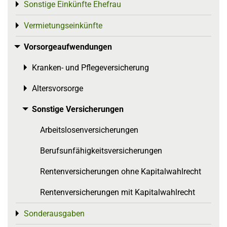
Sonstige Einkünfte Ehefrau
Toggle menu
Vermietungseinkünfte
Toggle menu
Vorsorgeaufwendungen
Toggle menu
Kranken- und Pflegeversicherung
Toggle menu
Altersvorsorge
Toggle menu
Sonstige Versicherungen
Toggle menu
Arbeitslosenversicherungen
Berufsunfähigkeitsversicherungen
Rentenversicherungen ohne Kapitalwahlrecht
Rentenversicherungen mit Kapitalwahlrecht
Sonderausgaben
Toggle menu