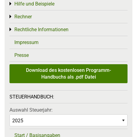
Hilfe und Beispiele
Toggle menu
Rechner
Toggle menu
Rechtliche Informationen
Toggle menu
Impressum
Presse
Download des kostenlosen Programm-
Handbuchs als .pdf Datei
STEUERHANDBUCH:
Auswahl Steuerjahr:
Start / Basisangaben