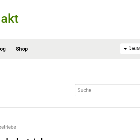
akt
Deuts
log
Shop
etriebe