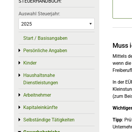
STEUERHANDBUCH:
Auswahl Steuerjahr:
Start / Basisangaben
Muss i
Persönliche Angaben
Toggle menu
Mittels 
Kinder
wenn die
Toggle menu
Freiberuf
Haushaltsnahe
Toggle menu
In der E
Dienstleistungen
Kleinstun
Arbeitnehmer
Toggle menu
(zum Beis
Kapitaleinkünfte
Toggle menu
Wichtige
Tipp
: Pr
Selbständige Tätigkeiten
Toggle menu
Unterneh