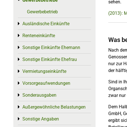
Gewerbebetriebe
Toggle menu
sehen.
Gewerbebetrieb
(2013): 
Ausländische Einkünfte
Toggle menu
Renteneinkünfte
Toggle menu
Was be
Sonstige Einkünfte Ehemann
Toggle menu
Nach dem
Genossen
Sonstige Einkünfte Ehefrau
Toggle menu
nur zur 
der hälft
Vermietungseinkünfte
Toggle menu
Sind in I
Vorsorgeaufwendungen
Toggle menu
Organscha
Sonderausgaben
zwar nur 
Toggle menu
Dem Halbe
Außergewöhnliche Belastungen
Toggle menu
GmbH, Ge
Sonstige Angaben
Toggle menu
ergibt si