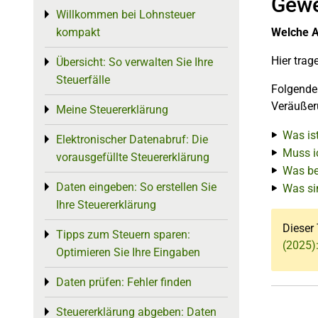
Gewe
Willkommen bei Lohnsteuer
Toggle menu
kompakt
Welche A
Hier tra
Übersicht: So verwalten Sie Ihre
Toggle menu
Steuerfälle
Folgende 
Veräußeru
Meine Steuererklärung
Toggle menu
Was is
Elektronischer Datenabruf: Die
Toggle menu
Muss i
vorausgefüllte Steuererklärung
Was be
Daten eingeben: So erstellen Sie
Toggle menu
Was si
Ihre Steuererklärung
Dieser 
Tipps zum Steuern sparen:
Toggle menu
(2025)
Optimieren Sie Ihre Eingaben
Daten prüfen: Fehler finden
Toggle menu
Steuererklärung abgeben: Daten
Toggle menu