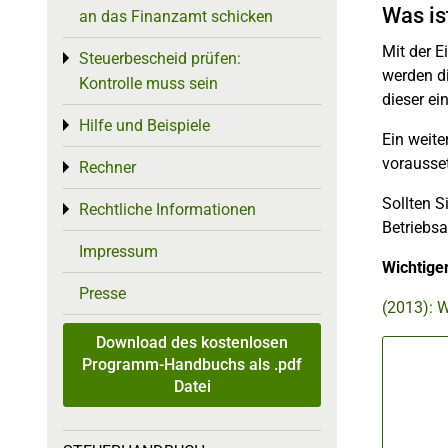
Was is
an das Finanzamt schicken
Mit der 
Steuerbescheid prüfen:
Toggle menu
werden d
Kontrolle muss sein
dieser ei
Hilfe und Beispiele
Toggle menu
Ein weite
vorausset
Rechner
Toggle menu
Sollten S
Rechtliche Informationen
Toggle menu
Betriebsa
Impressum
Wichtige
Presse
(2013): 
Download des kostenlosen
Programm-Handbuchs als .pdf
Datei