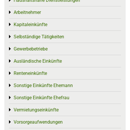
Haushaltsnahe Dienstleistungen
Toggle menu
Arbeitnehmer
Toggle menu
Kapitaleinkünfte
Toggle menu
Selbständige Tätigkeiten
Toggle menu
Gewerbebetriebe
Toggle menu
Ausländische Einkünfte
Toggle menu
Renteneinkünfte
Toggle menu
Sonstige Einkünfte Ehemann
Toggle menu
Sonstige Einkünfte Ehefrau
Toggle menu
Vermietungseinkünfte
Toggle menu
Vorsorgeaufwendungen
Toggle menu