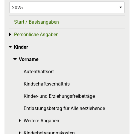
Start / Basisangaben
Persönliche Angaben
Toggle menu
Kinder
Toggle menu
Vorname
Toggle menu
Aufenthaltsort
Kindschaftsverhältnis
Kinder- und Erziehungsfreibeträge
Entlastungsbetrag für Alleinerziehende
Weitere Angaben
Toggle menu
Kinderbetreuungskosten
Toggle menu