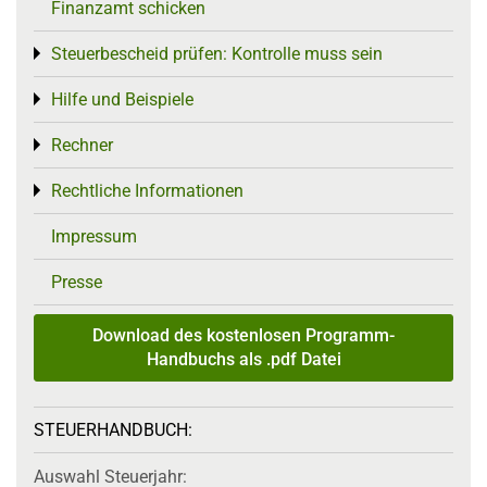
Finanzamt schicken
Steuerbescheid prüfen: Kontrolle muss sein
Toggle menu
Hilfe und Beispiele
Toggle menu
Rechner
Toggle menu
Rechtliche Informationen
Toggle menu
Impressum
Presse
Download des kostenlosen Programm-
Handbuchs als .pdf Datei
STEUERHANDBUCH:
Auswahl Steuerjahr: