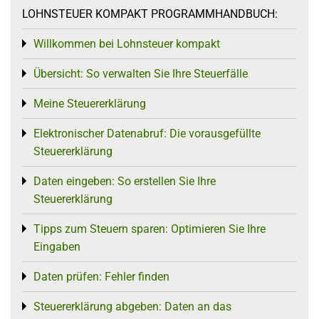
LOHNSTEUER KOMPAKT PROGRAMMHANDBUCH:
Willkommen bei Lohnsteuer kompakt
Toggle menu
Übersicht: So verwalten Sie Ihre Steuerfälle
Toggle menu
Meine Steuererklärung
Toggle menu
Elektronischer Datenabruf: Die vorausgefüllte
Toggle menu
Steuererklärung
Daten eingeben: So erstellen Sie Ihre
Toggle menu
Steuererklärung
Tipps zum Steuern sparen: Optimieren Sie Ihre
Toggle menu
Eingaben
Daten prüfen: Fehler finden
Toggle menu
Steuererklärung abgeben: Daten an das
Toggle menu