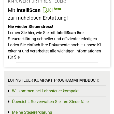
KI-POWER FÜR IHRE STEUER:
beta
Mit
IntelliScan
KI
zur mühelosen Erstattung!
Nie wieder Steuerstress!
Lernen Sie hier, wie Sie mit
IntelliScan
Ihre
Steuererklärung schneller und effizienter erledigen.
Laden Sie einfach Ihre Dokumente hoch – unsere KI
erkennt und verarbeitet alle wichtigen Informationen
für Sie.
LOHNSTEUER KOMPAKT PROGRAMMHANDBUCH:
Willkommen bei Lohnsteuer kompakt
Toggle menu
Übersicht: So verwalten Sie Ihre Steuerfälle
Toggle menu
Meine Steuererklärung
Toggle menu