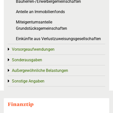
Bauherren-/Erwerbergemeinschaften
Anteile an Immobilienfonds
Miteigentumsanteile
Grundstücksgemeinschaften
Einkünfte aus Verlustzuweisungsgesellschaften
Vorsorgeaufwendungen
Toggle menu
Sonderausgaben
Toggle menu
Außergewöhnliche Belastungen
Toggle menu
Sonstige Angaben
Toggle menu