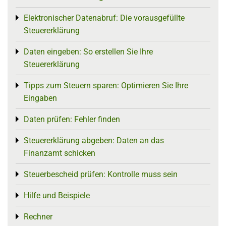
Elektronischer Datenabruf: Die vorausgefüllte
Toggle menu
Steuererklärung
Daten eingeben: So erstellen Sie Ihre
Toggle menu
Steuererklärung
Tipps zum Steuern sparen: Optimieren Sie Ihre
Toggle menu
Eingaben
Daten prüfen: Fehler finden
Toggle menu
Steuererklärung abgeben: Daten an das
Toggle menu
Finanzamt schicken
Steuerbescheid prüfen: Kontrolle muss sein
Toggle menu
Hilfe und Beispiele
Toggle menu
Rechner
Toggle menu