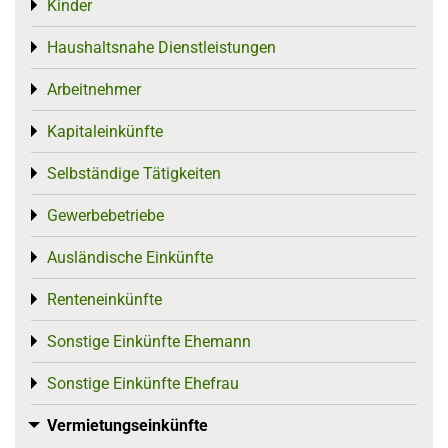
Kinder
Toggle menu
Haushaltsnahe Dienstleistungen
Toggle menu
Arbeitnehmer
Toggle menu
Kapitaleinkünfte
Toggle menu
Selbständige Tätigkeiten
Toggle menu
Gewerbebetriebe
Toggle menu
Ausländische Einkünfte
Toggle menu
Renteneinkünfte
Toggle menu
Sonstige Einkünfte Ehemann
Toggle menu
Sonstige Einkünfte Ehefrau
Toggle menu
Vermietungseinkünfte
Toggle menu