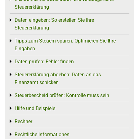
Steuererklärung
Daten eingeben: So erstellen Sie Ihre
Toggle menu
Steuererklärung
Tipps zum Steuern sparen: Optimieren Sie Ihre
Toggle menu
Eingaben
Daten prüfen: Fehler finden
Toggle menu
Steuererklärung abgeben: Daten an das
Toggle menu
Finanzamt schicken
Steuerbescheid prüfen: Kontrolle muss sein
Toggle menu
Hilfe und Beispiele
Toggle menu
Rechner
Toggle menu
Rechtliche Informationen
Toggle menu