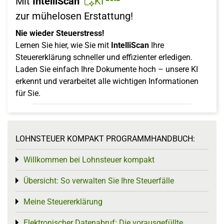
Mit
IntelliScan
KI
zur mühelosen Erstattung!
Nie wieder Steuerstress!
Lernen Sie hier, wie Sie mit
IntelliScan
Ihre
Steuererklärung schneller und effizienter erledigen.
Laden Sie einfach Ihre Dokumente hoch – unsere KI
erkennt und verarbeitet alle wichtigen Informationen
für Sie.
LOHNSTEUER KOMPAKT PROGRAMMHANDBUCH:
Willkommen bei Lohnsteuer kompakt
Toggle menu
Übersicht: So verwalten Sie Ihre Steuerfälle
Toggle menu
Meine Steuererklärung
Toggle menu
Elektronischer Datenabruf: Die vorausgefüllte
Toggle menu