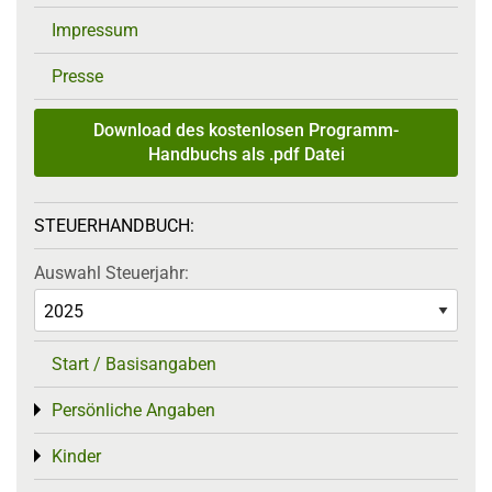
Impressum
Presse
Download des kostenlosen Programm-
Handbuchs als .pdf Datei
STEUERHANDBUCH:
Auswahl Steuerjahr:
Start / Basisangaben
Persönliche Angaben
Toggle menu
Kinder
Toggle menu