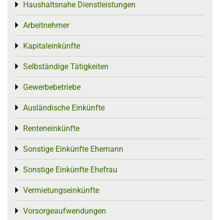
Haushaltsnahe Dienstleistungen
Toggle menu
Arbeitnehmer
Toggle menu
Kapitaleinkünfte
Toggle menu
Selbständige Tätigkeiten
Toggle menu
Gewerbebetriebe
Toggle menu
Ausländische Einkünfte
Toggle menu
Renteneinkünfte
Toggle menu
Sonstige Einkünfte Ehemann
Toggle menu
Sonstige Einkünfte Ehefrau
Toggle menu
Vermietungseinkünfte
Toggle menu
Vorsorgeaufwendungen
Toggle menu