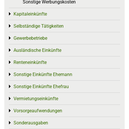
Sonstige Werbungskosten
Kapitaleinkünfte
Toggle menu
Selbständige Tätigkeiten
Toggle menu
Gewerbebetriebe
Toggle menu
Ausländische Einkünfte
Toggle menu
Renteneinkünfte
Toggle menu
Sonstige Einkünfte Ehemann
Toggle menu
Sonstige Einkünfte Ehefrau
Toggle menu
Vermietungseinkünfte
Toggle menu
Vorsorgeaufwendungen
Toggle menu
Sonderausgaben
Toggle menu