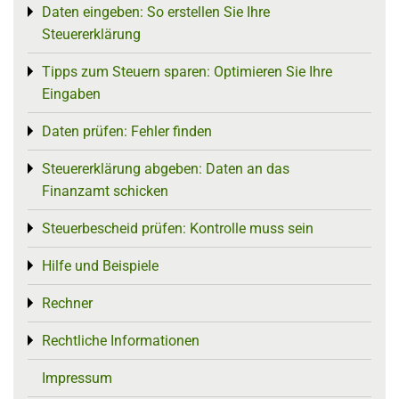
Daten eingeben: So erstellen Sie Ihre
Toggle menu
Steuererklärung
Tipps zum Steuern sparen: Optimieren Sie Ihre
Toggle menu
Eingaben
Daten prüfen: Fehler finden
Toggle menu
Steuererklärung abgeben: Daten an das
Toggle menu
Finanzamt schicken
Steuerbescheid prüfen: Kontrolle muss sein
Toggle menu
Hilfe und Beispiele
Toggle menu
Rechner
Toggle menu
Rechtliche Informationen
Toggle menu
Impressum