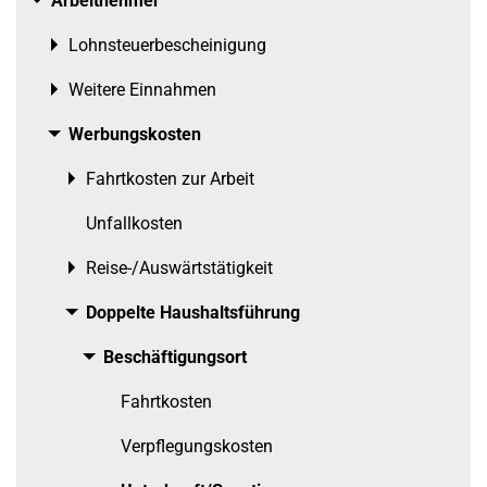
Arbeitnehmer
Toggle menu
Lohnsteuerbescheinigung
Toggle menu
Weitere Einnahmen
Toggle menu
Werbungskosten
Toggle menu
Fahrtkosten zur Arbeit
Toggle menu
Unfallkosten
Reise-/Auswärtstätigkeit
Toggle menu
Doppelte Haushaltsführung
Toggle menu
Beschäftigungsort
Toggle menu
Fahrtkosten
Verpflegungskosten