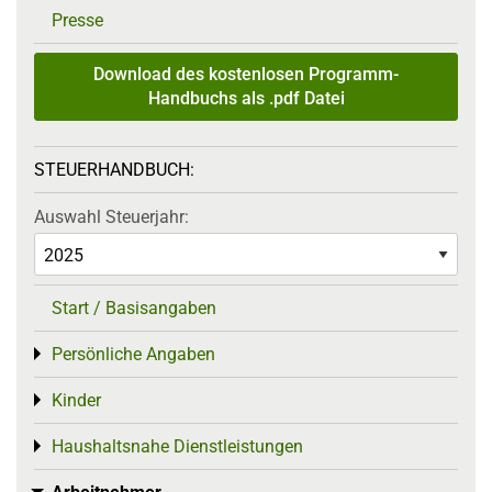
Presse
Download des kostenlosen Programm-
Handbuchs als .pdf Datei
STEUERHANDBUCH:
Auswahl Steuerjahr:
Start / Basisangaben
Persönliche Angaben
Toggle menu
Kinder
Toggle menu
Haushaltsnahe Dienstleistungen
Toggle menu